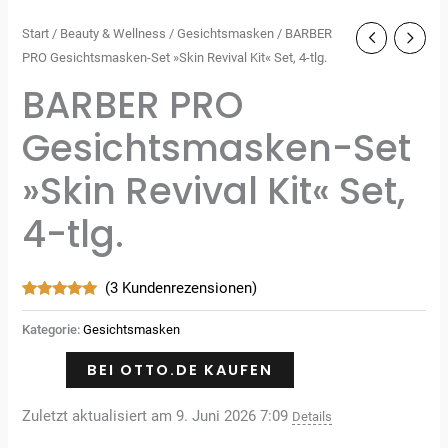
Start
/
Beauty & Wellness
/
Gesichtsmasken
/ BARBER
PRO Gesichtsmasken-Set »Skin Revival Kit« Set, 4-tlg.
BARBER PRO
Gesichtsmasken-Set
»Skin Revival Kit« Set,
4-tlg.
(
3
Kundenrezensionen)
Bewertet
3
mit
5.00
Kategorie:
Gesichtsmasken
von 5,
basierend
auf
BEI OTTO.DE KAUFEN
Kundenbewertungen
Zuletzt aktualisiert am 9. Juni 2026 7:09
Details