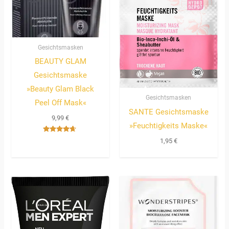
Gesichtsmasken
BEAUTY GLAM
Gesichtsmaske
»Beauty Glam Black
Gesichtsmasken
Peel Off Mask«
SANTE Gesichtsmaske
9,99
€
»Feuchtigkeits Maske«
Bewertet
1,95
€
mit
4.50
von 5