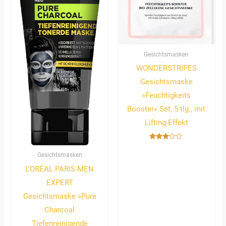
Gesichtsmasken
WONDERSTRIPES
Gesichtsmaske
»Feuchtigkeits
Booster« Set, 5-tlg., mit
Lifting-Effekt
Bewertet
mit
Gesichtsmasken
3.00
von 5
L’ORÉAL PARIS MEN
EXPERT
Gesichtsmaske »Pure
Charcoal
Tiefenreinigende