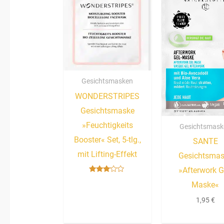
Gesichtsmasken
WONDERSTRIPES
Gesichtsmaske
»Feuchtigkeits
Gesichtsmask
Booster« Set, 5-tlg.,
SANTE
mit Lifting-Effekt
Gesichtsma
»Afterwork G
Bewertet
Maske«
mit
3.00
von 5
1,95
€