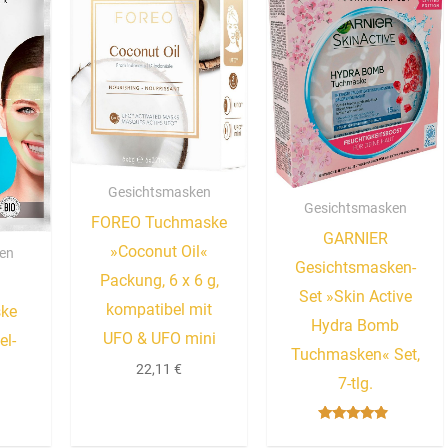
Gesichtsmasken
Gesichtsmasken
FOREO Tuchmaske
GARNIER
»Coconut Oil«
en
Gesichtsmasken-
Packung, 6 x 6 g,
Set »Skin Active
kompatibel mit
ske
Hydra Bomb
UFO & UFO mini
el-
Tuchmasken« Set,
22,11
€
7-tlg.
Bewertet
mit