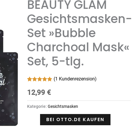
BEAUTY GLAM
Gesichtsmasken-
Set »Bubble
Charchoal Mask«
Set, 5-tlg.
(
1
Kundenrezension)
Bewertet mit
1
5.00
12,99
von 5,
€
basierend
auf
Kundenbewertung
Kategorie:
Gesichtsmasken
BEI OTTO.DE KAUFEN