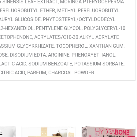
A SINENSIS LEAF EXTRACT, MORINGA PTERYGOSPERMA
 PERFLUOROBUTYL ETHER, METHYL PERFLUOROBUTYL
LAURYL GLUCOSIDE, PHYTOSTERYL/OCTYLDODECYL
,2-HEXANEDIOL, PENTYLENE GLYCOL, POLYGLYCERYL-10
ETOPHENONE, ACRYLATES/C10-30 ALKYL ACRYLATE
SSIUM GLYCYRRHIZATE, TOCOPHEROL, XANTHAN GUM,
E, DISODIUM EDTA, ARGININE, PHENOXYETHANOL,
LACTIC ACID, SODIUM BENZOATE, POTASSIUM SORBATE,
CITRIC ACID, PARFUM, CHARCOAL POWDER