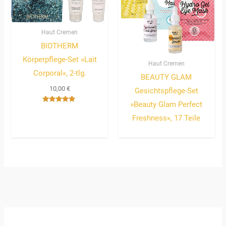
Haut Cremen
BIOTHERM
Körperpflege-Set »Lait
Haut Cremen
Corporal«, 2-tlg.
BEAUTY GLAM
10,00
€
Gesichtspflege-Set
»Beauty Glam Perfect
Bewertet
mit
Freshness«, 17 Teile
5.00
von 5