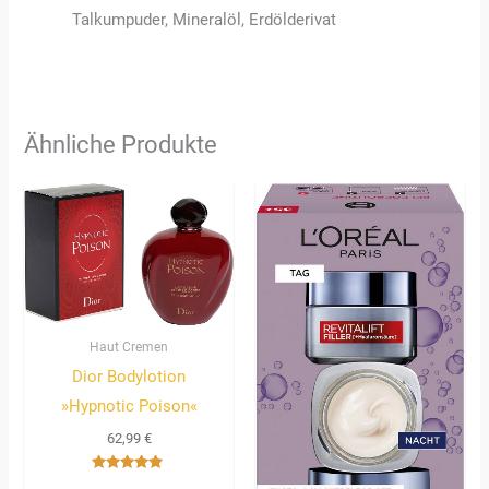
Talkumpuder, Mineralöl, Erdölderivat
Ähnliche Produkte
Haut Cremen
Dior Bodylotion
»Hypnotic Poison«
62,99
€
Bewertet