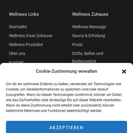
Wellness Links
Wellness Zuhause
Startseite
Wellness Massage
Wellness Oase Zuhause
Sauna & Erholung
Wellness Produkte
Pools
Über uns
Düfte, Seifen und
Badezusätze
Kontakt
Beauty
Cookie-Zustimmung verwalten
Um dir ein optimales Erlebnis zu bieten, verwenden wir Technologien wie
Cookies, um Geräteinformationen zu speichern und/oder darauf
zuzugreifen. Wenn du diesen Technologien zustimmst, können wir Daten
wie das Surfverhalten oder eindeutige IDs auf dieser Website verarbeiten.
Wenn du deine Zustimmung nicht erteilst oder zurückziehst, können
bestimmte Merkmale und Funktionen beeinträchtigt werden.
Copyright © 2026 Wellness Oase
Menü
AKZEPTIEREN