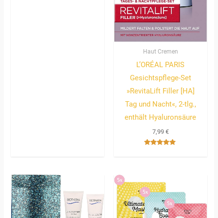
mit
5.00
von 5
Haut Cremen
L’ORÉAL PARIS
Gesichtspflege-Set
»RevitaLift Filler [HA]
Tag und Nacht«, 2-tlg.,
enthält Hyaluronsäure
7,99
€
Bewertet
mit
5.00
von 5