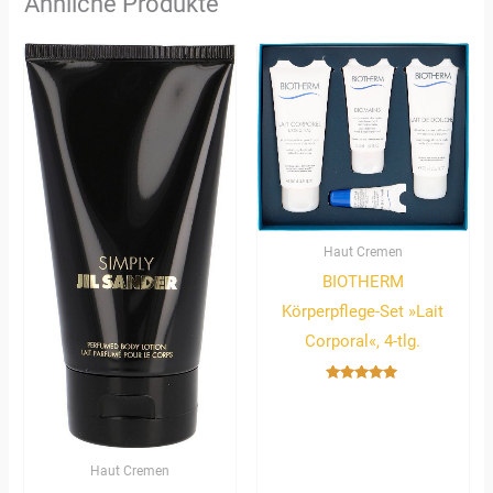
Ähnliche Produkte
Haut Cremen
BIOTHERM
Körperpflege-Set »Lait
Corporal«, 4-tlg.
Bewertet
mit
5.00
von 5
Haut Cremen