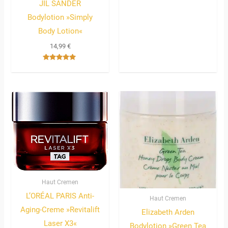
JIL SANDER
Bodylotion »Simply
Body Lotion«
14,99
€
Bewertet
mit
5.00
von 5
Haut Cremen
L’ORÉAL PARIS Anti-
Haut Cremen
Aging-Creme »Revitalift
Elizabeth Arden
Laser X3«
Bodylotion »Green Tea