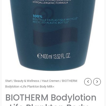
Start
/
Beauty & Wellness
/
Haut Cremen
/ BIOTHERM
Bodylotion »Life Plankton Body Milk«
BIOTHERM Bodylotion