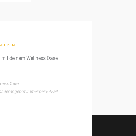
NIEREN
g mit deinem Wellness Oase
llness Oase.
onderangebot immer per E-Mail