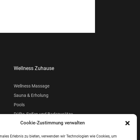
Wellness Zuhause
Wellness Massage
Sauna & Erholung
Pools
Düfte, Seifen und Badezusätze
Cookie-Zustimmung verwalten
Beauty
males Erlebnis zu bieten, verwenden wir Technologien wie Cookies, um