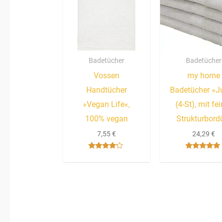
Badetücher
Badetücher
Vossen
my home
Handtücher
Badetücher »J
»Vegan Life«,
(4-St), mit fe
100% vegan
Strukturbord
7,55
€
24,29
€
Bewertet
Bewertet mit
mit
5.00
4.00
von 5
von 5