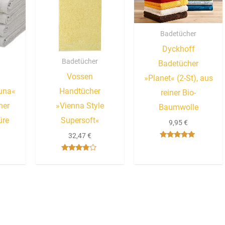
Badetücher
Dyckhoff
Badetücher
Badetücher
Vossen
»Planet« (2-St), aus
una«
Handtücher
reiner Bio-
iner
»Vienna Style
Baumwolle
üre
Supersoft«
9,95
€
32,47
€
Bewertet mit
5.00
von 5
Bewertet
mit
3.67
von 5