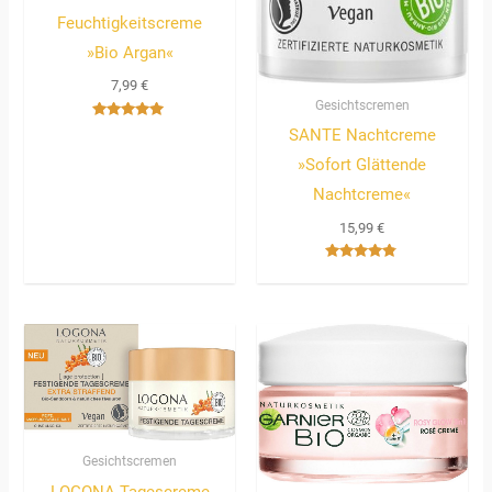
Feuchtigkeitscreme
»Bio Argan«
7,99
€
Gesichtscremen
Bewertet
SANTE Nachtcreme
mit
5.00
»Sofort Glättende
von 5
Nachtcreme«
15,99
€
Bewertet
mit
4.67
von 5
Gesichtscremen
LOGONA Tagescreme