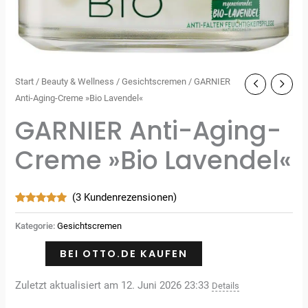
Start
/
Beauty & Wellness
/
Gesichtscremen
/ GARNIER
Anti-Aging-Creme »Bio Lavendel«
GARNIER Anti-Aging-
Creme »Bio Lavendel«
(
3
Kundenrezensionen)
Bewertet
3
mit
5.00
Kategorie:
Gesichtscremen
von 5,
basierend
auf
BEI OTTO.DE KAUFEN
Kundenbewertungen
Zuletzt aktualisiert am 12. Juni 2026 23:33
Details