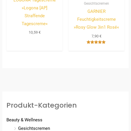
Gesichtscremen
»Logona [AP]
GARNIER
Straffende
Feuchtigkeitscreme
Tagescreme«
»Rosy Glow 3in1 Rosé«
10,59
€
7,90
€
Bewertet
mit
5.00
von 5
Produkt-Kategorien
Beauty & Wellness
Gesichtscremen