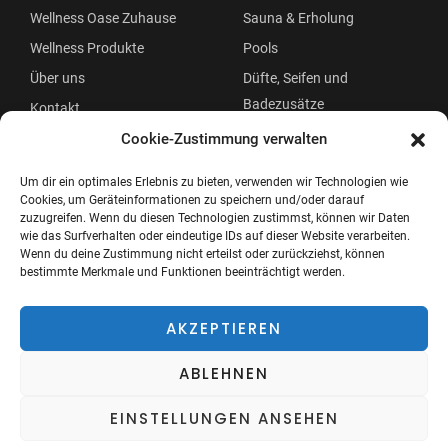
Wellness Oase Zuhause
Sauna & Erholung
Wellness Produkte
Pools
Über uns
Düfte, Seifen und
Badezusätze
Kontakt
Beauty
Cookie-Zustimmung verwalten
Um dir ein optimales Erlebnis zu bieten, verwenden wir Technologien wie
Cookies, um Geräteinformationen zu speichern und/oder darauf
zuzugreifen. Wenn du diesen Technologien zustimmst, können wir Daten
wie das Surfverhalten oder eindeutige IDs auf dieser Website verarbeiten.
Wenn du deine Zustimmung nicht erteilst oder zurückziehst, können
bestimmte Merkmale und Funktionen beeinträchtigt werden.
Copyright © 2026 Wellness Oase
Menü
AKZEPTIEREN
ABLEHNEN
EINSTELLUNGEN ANSEHEN