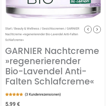
Start
/
Beauty & Wellness
/
Gesichtscremen
/ GARNIER
Nachtcreme »regenerierender Bio-Lavendel Anti-Falten
Schlafcreme«
GARNIER Nachtcreme
»regenerierender
Bio-Lavendel Anti-
Falten Schlafcreme«
(
3
Kundenrezensionen)
Bewertet
3
mit
5.00
5,99
€