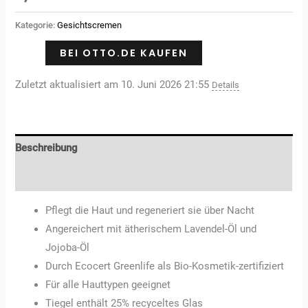
von 5,
basierend
auf
Kategorie:
Gesichtscremen
Kundenbewertungen
BEI OTTO.DE KAUFEN
Zuletzt aktualisiert am 10. Juni 2026 21:55
Details
Beschreibung
Rezensionen (3)
Pflegt die Haut und regeneriert sie über Nacht
Angereichert mit ätherischem Lavendel-Öl und
Jojoba-Öl
Durch Ecocert Greenlife als Bio-Kosmetik-zertifiziert
Für alle Hauttypen geeignet
Tiegel enthält 25% recyceltes Glas