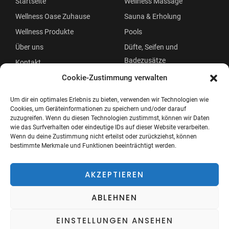
Startseite
Wellness Massage
Wellness Oase Zuhause
Sauna & Erholung
Wellness Produkte
Pools
Über uns
Düfte, Seifen und
Badezusätze
Kontakt
Beauty
Cookie-Zustimmung verwalten
Um dir ein optimales Erlebnis zu bieten, verwenden wir Technologien wie
Cookies, um Geräteinformationen zu speichern und/oder darauf
zuzugreifen. Wenn du diesen Technologien zustimmst, können wir Daten
wie das Surfverhalten oder eindeutige IDs auf dieser Website verarbeiten.
Wenn du deine Zustimmung nicht erteilst oder zurückziehst, können
bestimmte Merkmale und Funktionen beeinträchtigt werden.
Copyright © 2026 Wellness Oase
Menü
AKZEPTIEREN
ABLEHNEN
EINSTELLUNGEN ANSEHEN