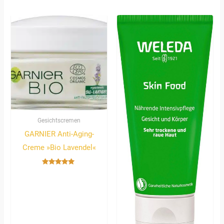
4.67
von 5
Gesichtscremen
GARNIER Anti-Aging-
Creme »Bio Lavendel«
Bewertet
mit
5.00
von 5