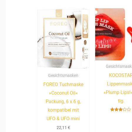
Gesichtsmask
KOCOSTA
Gesichtsmasken
Lippenmas
FOREO Tuchmaske
»Plump Lips!«
»Coconut Oil«
tlg.
Packung, 6 x 6 g,
kompatibel mit
Bewertet
UFO & UFO mini
mit
3.00
von 5
22,11
€