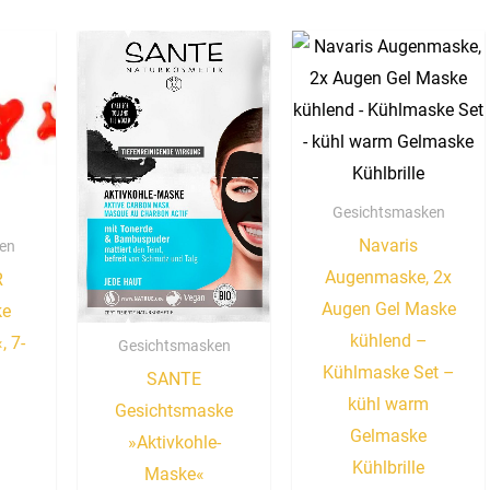
Gesichtsmasken
Navaris
en
Augenmaske, 2x
R
Augen Gel Maske
ke
kühlend –
, 7-
Gesichtsmasken
Kühlmaske Set –
SANTE
kühl warm
Gesichtsmaske
Gelmaske
»Aktivkohle-
Kühlbrille
Maske«