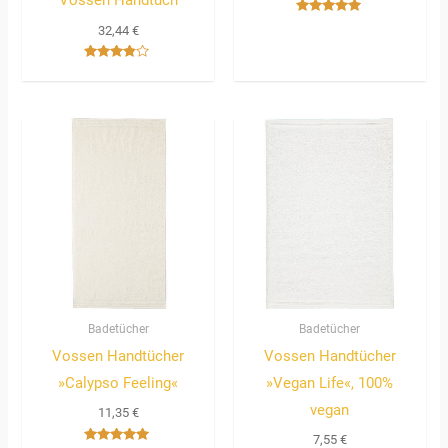
Vossen Handtuch
Bewertet
32,44
€
mit
5.00
von 5
Bewertet
mit
3.67
von 5
Badetücher
Badetücher
Vossen Handtücher
Vossen Handtücher
»Calypso Feeling«
»Vegan Life«, 100%
vegan
11,35
€
7,55
€