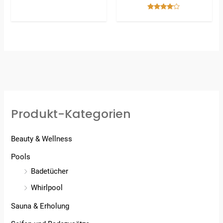
Bewertet
mit
5.00
Bewertet
von 5
mit
4.00
von 5
Produkt-Kategorien
Beauty & Wellness
Pools
Badetücher
Whirlpool
Sauna & Erholung