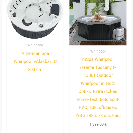
Whirlpool
Whirlpool
American Spa
mSpa Whirlpool
Whirlpool »Alaska«, Ø
»Frame Tuscany F-
203 cm
TU061 Outdoor
Whirlpool in Holz
Optik«, Extra dickes
Rhino-Tech 6-Schicht-
PVC, 138Luftdüsen,
193 x 193 x 73 cm, Für…
1.399,00
€