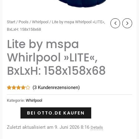
Start
/
Pools
/
Whirlpool
/ Lite by mspa Whirlpool »LITE«,
BxLxH: 158x158x68
Lite by mspa
Whirlpool »LITE«,
BxLxH: 158x158x68
(
3
Kundenrezensionen)
Bewertet
3
mit
4.00
Kategorie:
Whirlpool
von 5,
basierend
auf
BEI OTTO.DE KAUFEN
Kundenbewertungen
Zuletzt aktualisiert am 9. Juni 2026 8:16
Details