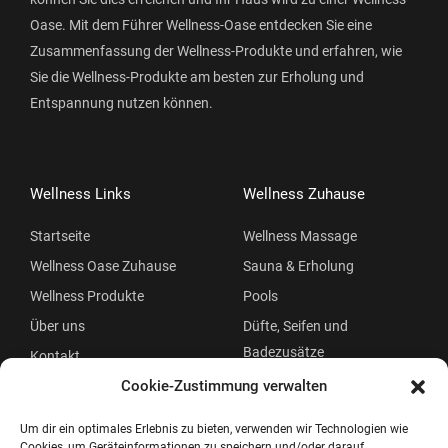
Oase. Mit dem Führer Wellness-Oase entdecken Sie eine
Zusammenfassung der Wellness-Produkte und erfahren, wie
Sie die Wellness-Produkte am besten zur Erholung und
Entspannung nutzen können.
Wellness Links
Wellness Zuhause
Startseite
Wellness Massage
Wellness Oase Zuhause
Sauna & Erholung
Wellness Produkte
Pools
Über uns
Düfte, Seifen und
Badezusätze
Kontakt
Beauty
Cookie-Zustimmung verwalten
Um dir ein optimales Erlebnis zu bieten, verwenden wir Technologien wie
Cookies, um Geräteinformationen zu speichern und/oder darauf