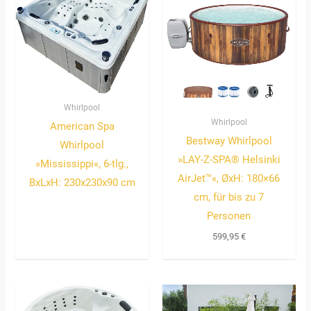
Whirlpool
Whirlpool
American Spa
Bestway Whirlpool
Whirlpool
»LAY-Z-SPA® Helsinki
»Mississippi«, 6-tlg.,
AirJet™«, ØxH: 180×66
BxLxH: 230x230x90 cm
cm, für bis zu 7
Personen
599,95
€