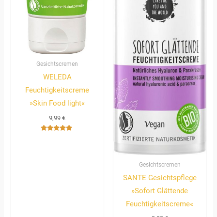
Gesichtscremen
WELEDA
Feuchtigkeitscreme
»Skin Food light«
9,99
€
Bewertet
mit
5.00
von 5
Gesichtscremen
SANTE Gesichtspflege
»Sofort Glättende
Feuchtigkeitscreme«