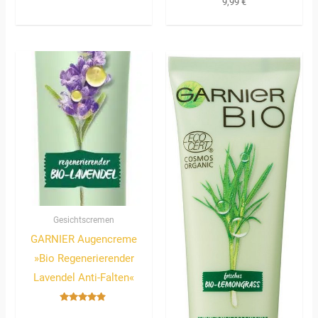
9,99
€
Gesichtscremen
GARNIER Augencreme
»Bio Regenerierender
Lavendel Anti-Falten«
Bewertet