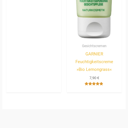
mit
4.67
von 5
Gesichtscremen
GARNIER
Feuchtigkeitscreme
»Bio Lemongrass«
7,90
€
Bewertet
mit
4.67
von 5