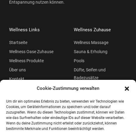
Entspannung nutzen können.
Wellness Links
Wellness Zuhause
Startseite
Wellness Massage
Wellness Oase Zuhause
Sauna & Erholung
Wellness Produkte
Pools
Über uns
Düfte, Seifen und
Badezusätze
Kontakt
Beauty
Cookie-Zustimmung verwalten
Um dir ein optimales Erlebnis zu bieten, verwenden wir Technologien wie
Cookies, um Geräteinformationen zu speichern und/oder darauf
zuzugreifen. Wenn du diesen Technologien zustimmst, können wir Daten
wie das Surfverhalten oder eindeutige IDs auf dieser Website verarbeiten.
Wenn du deine Zustimmung nicht erteilst oder zurückziehst, können
bestimmte Merkmale und Funktionen beeinträchtigt werden.