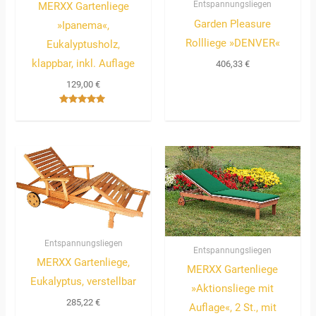
Entspannungsliegen
MERXX Gartenliege
Garden Pleasure
»Ipanema«,
Rollliege »DENVER«
Eukalyptusholz,
klappbar, inkl. Auflage
406,33
€
129,00
€
Bewertet
mit
5.00
von 5
Entspannungsliegen
Entspannungsliegen
MERXX Gartenliege,
MERXX Gartenliege
Eukalyptus, verstellbar
»Aktionsliege mit
285,22
€
Auflage«, 2 St., mit