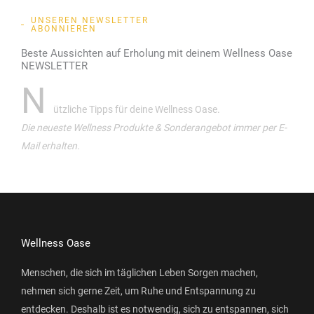
UNSEREN NEWSLETTER
ABONNIEREN
Beste Aussichten auf Erholung mit deinem Wellness Oase
NEWSLETTER
N
ützliche Tipps für deine Wellness Oase.
Die neueste Wellness Produkte & Sonderangebot immer per E-
Mail erhalten.
Wellness Oase
Menschen, die sich im täglichen Leben Sorgen machen,
nehmen sich gerne Zeit, um Ruhe und Entspannung zu
entdecken. Deshalb ist es notwendig, sich zu entspannen, sich