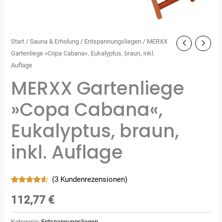
Start
/
Sauna & Erholung
/
Entspannungsliegen
/ MERXX
Gartenliege »Copa Cabana«, Eukalyptus, braun, inkl.
Auflage
MERXX Gartenliege
»Copa Cabana«,
Eukalyptus, braun,
inkl. Auflage
(
3
Kundenrezensionen)
Bewertet
3
mit
4.33
112,77
€
von 5,
basierend
auf
Kategorie:
Entspannungsliegen