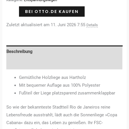
Kundenbewertungen
BEI OTTO.DE KAUFEN
Zuletzt aktualisiert am 11. Juni 2026 7:55
Details
Beschreibung
Rezensionen (3)
Gemütliche Holzliege aus Hartholz
Mit bequemer Auflage aus 100% Polyester
Fußteil der Liege platzsparend zusammenklappbar
So wie der bekannteste Stadtteil Rio de Janeiros reine
Lebensfreude ausstrahlt, lädt auch die Sonnenliege »Copa
Cabana« dazu ein, das Leben zu genießen. Ihr FSC-