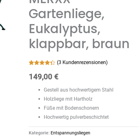
Gartenliege,
Eukalyptus,
klappbar, braun
(
3
Kundenrezensionen)
Bewertet
3
mit
149,00
4.33
€
von 5,
basierend
Gestell aus hochwertigem Stahl
auf
Kundenbewertungen
Holzliege mit Hartholz
Füße mit Bodenschonern
Hochwertig pulverbeschichtet
Kategorie:
Entspannungsliegen