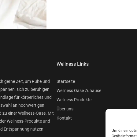
Wellness Links
ch gerne Zeit, um Ruhe und
Startseite
spannen, sich zu beruhigen
Wellness Oase Zuhause
undlage für körperliches und
Wellness Produkte
Auswahl an hochwertigen
Über uns
 zu einer Wellness-Oase. Mit
Kontakt
der Wellness-Produkte und
und Entspannung nutzen
Um dir ein opti
Geräteinformat