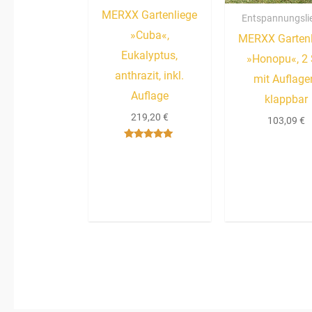
MERXX Gartenliege
Entspannungsli
»Cuba«,
MERXX Gartenl
Eukalyptus,
»Honopu«, 2 S
anthrazit, inkl.
mit Auflage
Auflage
klappbar
219,20
€
103,09
€
Bewertet mit
5.00
von 5