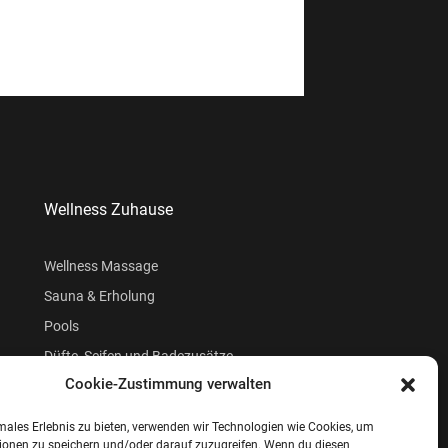
Wellness Zuhause
Wellness Massage
Sauna & Erholung
Pools
Düfte, Seifen und Badezusätze
Cookie-Zustimmung verwalten
Beauty
males Erlebnis zu bieten, verwenden wir Technologien wie Cookies, um
ionen zu speichern und/oder darauf zuzugreifen. Wenn du diesen