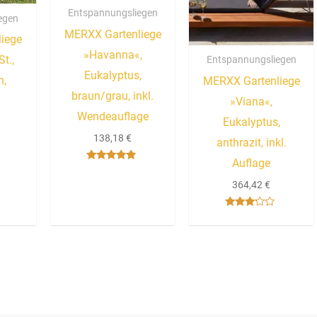
Entspannungsliegen
egen
MERXX Gartenliege
iege
»Havanna«,
t.,
Entspannungsliegen
Eukalyptus,
n,
MERXX Gartenliege
braun/grau, inkl.
»Viana«,
Wendeauflage
Eukalyptus,
138,18
€
anthrazit, inkl.
Auflage
Bewertet
mit
364,42
€
4.67
von 5
Bewertet
mit
3.00
von 5