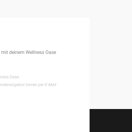
g mit deinem Wellness Oase
llness Oase.
onderangebot immer per E-Mail