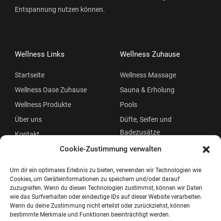
Entspannung nutzen können.
Wellness Links
Wellness Zuhause
Startseite
Wellness Massage
Wellness Oase Zuhause
Sauna & Erholung
Wellness Produkte
Pools
Über uns
Düfte, Seifen und
Badezusätze
Kontakt
Beauty
Cookie-Zustimmung verwalten
Um dir ein optimales Erlebnis zu bieten, verwenden wir Technologien wie
Cookies, um Geräteinformationen zu speichern und/oder darauf
zuzugreifen. Wenn du diesen Technologien zustimmst, können wir Daten
wie das Surfverhalten oder eindeutige IDs auf dieser Website verarbeiten.
Wenn du deine Zustimmung nicht erteilst oder zurückziehst, können
bestimmte Merkmale und Funktionen beeinträchtigt werden.