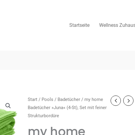
Startseite
Wellness Zuhau
Start
/
Pools
/
Badetücher
/ my home
Badetücher »Juna« (4-St), Set mit feiner
Strukturbordüre
my home