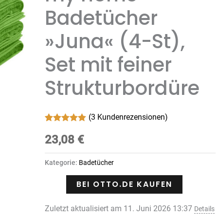
Badetücher
»Juna« (4-St),
Set mit feiner
Strukturbordüre
(
3
Kundenrezensionen)
Bewertet mit
3
5.00
23,08
von 5,
€
basierend
auf
Kundenbewertungen
Kategorie:
Badetücher
BEI OTTO.DE KAUFEN
Zuletzt aktualisiert am 11. Juni 2026 13:37
Details