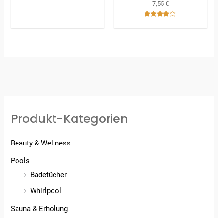
7,55
€
5.00
von 5
Bewertet
mit
4.00
von 5
Produkt-Kategorien
Beauty & Wellness
Pools
Badetücher
Whirlpool
Sauna & Erholung