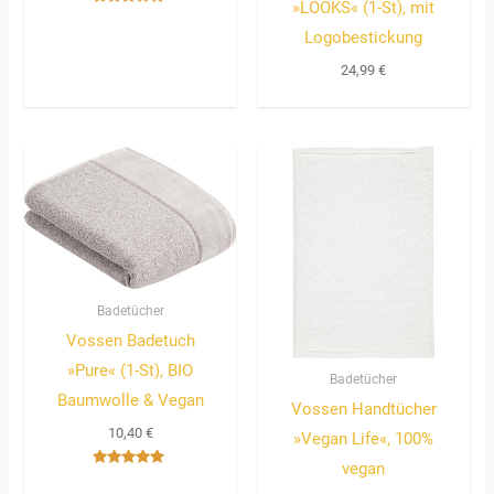
»LOOKS« (1-St), mit
Bewertet
mit
Logobestickung
5.00
von 5
24,99
€
Badetücher
Vossen Badetuch
»Pure« (1-St), BIO
Badetücher
Baumwolle & Vegan
Vossen Handtücher
10,40
€
»Vegan Life«, 100%
vegan
Bewertet
mit