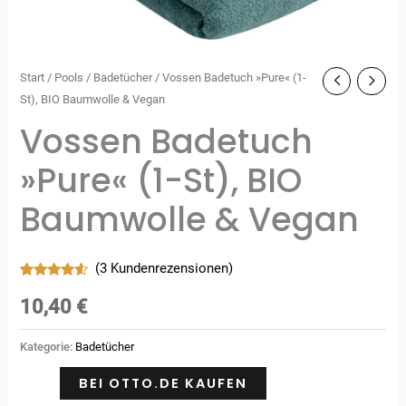
Start
/
Pools
/
Badetücher
/ Vossen Badetuch »Pure« (1-
St), BIO Baumwolle & Vegan
Vossen Badetuch
»Pure« (1-St), BIO
Baumwolle & Vegan
(
3
Kundenrezensionen)
Bewertet
3
mit
4.33
10,40
€
von 5,
basierend
auf
Kategorie:
Badetücher
Kundenbewertungen
BEI OTTO.DE KAUFEN