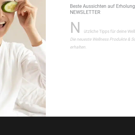
Beste Aussichten auf Erholun
NEWSLETTER
N
ützliche Tipps für deine We
Die neueste Wellness Produkte & S
erhalten.