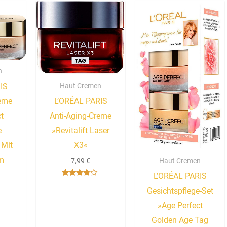
n
IS
Haut Cremen
reme
L’ORÉAL PARIS
ct
Anti-Aging-Creme
e
»Revitalift Laser
 Mit
X3«
m
7,99
€
Haut Cremen
L’ORÉAL PARIS
Bewertet
mit
Gesichtspflege-Set
3.67
von 5
»Age Perfect
Golden Age Tag