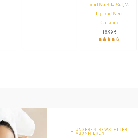
und Nacht« Set, 2-
tlg., mit Neo-
Calcium
18,99
€
Bewertet
mit
4.00
von 5
UNSEREN NEWSLETTER
ABONNIEREN