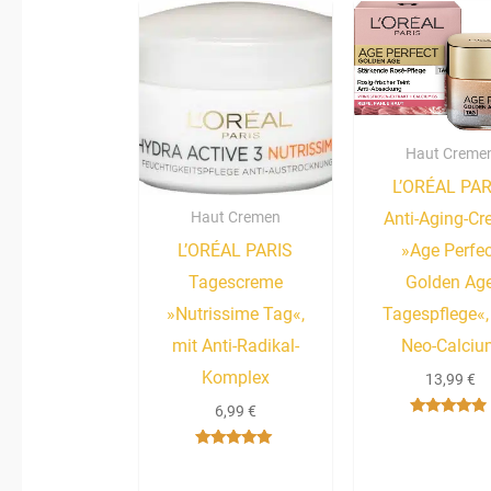
Haut Creme
L’ORÉAL PAR
Anti-Aging-C
Haut Cremen
»Age Perfe
L’ORÉAL PARIS
Golden Ag
Tagescreme
Tagespflege«,
»Nutrissime Tag«,
Neo-Calciu
mit Anti-Radikal-
Komplex
13,99
€
6,99
€
Bewertet
mit
4.67
Bewertet mit
von 5
5.00
von 5