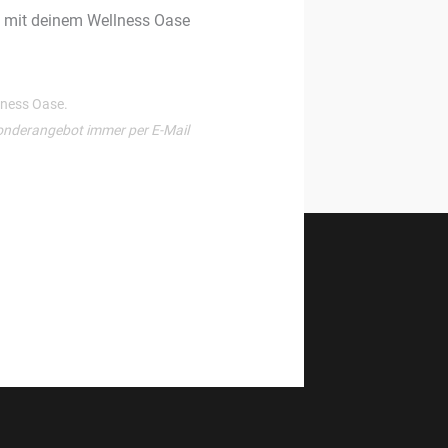
g mit deinem Wellness Oase
llness Oase.
onderangebot immer per E-Mail