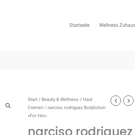
Startseite
Wellness Zuhau
Start
/
Beauty & Wellness
/
Haut
Cremen
/ narciso rodriguez Bodylotion
»For Her«
narciso rodriguez