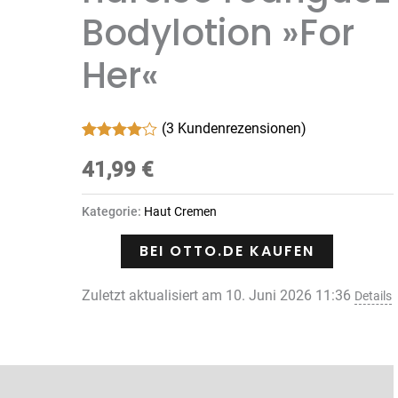
Bodylotion »For
Her«
(
3
Kundenrezensionen)
Bewertet
3
mit
41,99
4.00
€
von 5,
basierend
auf
Kategorie:
Haut Cremen
Kundenbewertungen
BEI OTTO.DE KAUFEN
Zuletzt aktualisiert am 10. Juni 2026 11:36
Details