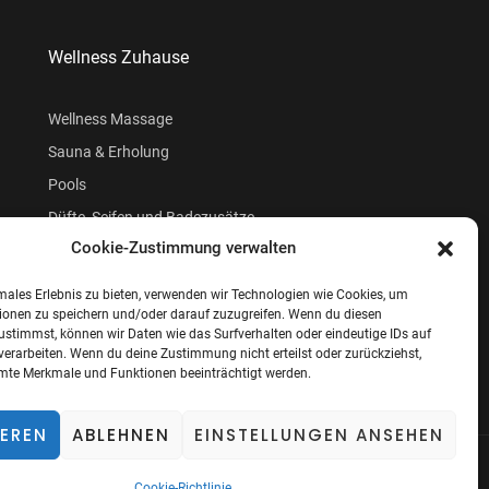
Wellness Zuhause
Wellness Massage
Sauna & Erholung
Pools
Düfte, Seifen und Badezusätze
Cookie-Zustimmung verwalten
Beauty
males Erlebnis zu bieten, verwenden wir Technologien wie Cookies, um
ionen zu speichern und/oder darauf zuzugreifen. Wenn du diesen
ustimmst, können wir Daten wie das Surfverhalten oder eindeutige IDs auf
verarbeiten. Wenn du deine Zustimmung nicht erteilst oder zurückziehst,
te Merkmale und Funktionen beeinträchtigt werden.
IEREN
ABLEHNEN
EINSTELLUNGEN ANSEHEN
ung
Cookie-Richtlinie (EU)
Cookie-Richtlinie