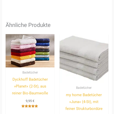
Ähnliche Produkte
Badetücher
Dyckhoff Badetücher
»Planet« (2-St), aus
Badetücher
reiner Bio-Baumwolle
my home Badetücher
9,95
€
»Juna« (4-St), mit
feiner Strukturbordüre
Bewertet
mit