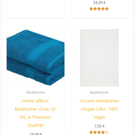
24,29
€
5.00
von 5
Bewertet
mit
5.00
von 5
Badetücher
Badetücher
Home affaire
Vossen Handtücher
Badetücher »Eva« (2-
»Vegan Life«, 100%
St), in Premium-
vegan
Qualität
7,55
€
19,49
€