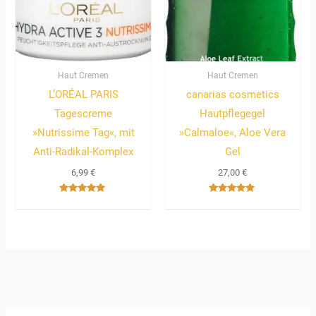
Haut Cremen
Haut Cremen
L’ORÉAL PARIS
canarias cosmetics
Tagescreme
Hautpflegegel
»Nutrissime Tag«, mit
»Calmaloe«, Aloe Vera
Anti-Radikal-Komplex
Gel
6,99
€
27,00
€
Bewertet
Bewertet
mit
mit
5.00
5.00
von 5
von 5