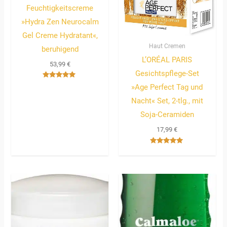
Feuchtigkeitscreme
»Hydra Zen Neurocalm
Gel Creme Hydratant«,
Haut Cremen
beruhigend
L’ORÉAL PARIS
53,99
€
Gesichtspflege-Set
Bewertet
»Age Perfect Tag und
mit
5.00
Nacht« Set, 2-tlg., mit
von 5
Soja-Ceramiden
17,99
€
Bewertet
mit
5.00
von 5