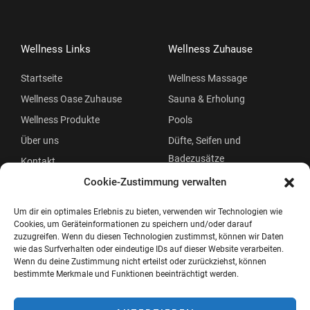
Wellness Links
Wellness Zuhause
Startseite
Wellness Massage
Wellness Oase Zuhause
Sauna & Erholung
Wellness Produkte
Pools
Über uns
Düfte, Seifen und
Badezusätze
Kontakt
Beauty
Cookie-Zustimmung verwalten
Um dir ein optimales Erlebnis zu bieten, verwenden wir Technologien wie
Cookies, um Geräteinformationen zu speichern und/oder darauf
zuzugreifen. Wenn du diesen Technologien zustimmst, können wir Daten
wie das Surfverhalten oder eindeutige IDs auf dieser Website verarbeiten.
Wenn du deine Zustimmung nicht erteilst oder zurückziehst, können
bestimmte Merkmale und Funktionen beeinträchtigt werden.
Copyright © 2026 Wellness Oase