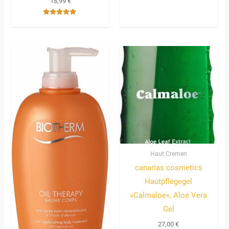
18,99
€
Bewertet
mit
5.00
Bewertet
von 5
mit
5.00
von 5
Haut Cremen
canarias cosmetics
Hautpflegegel
»Calmaloe«, Aloe Vera
Gel
27,00
€