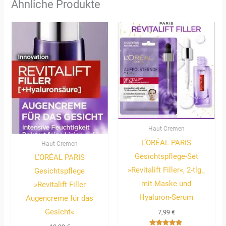
Ähnliche Produkte
Haut Cremen
L’ORÉAL PARIS
Haut Cremen
Gesichtspflege-Set
L’ORÉAL PARIS
»Revitalift Filler«, 2-tlg.,
Gesichtspflege
mit Maske und
»Revitalift Filler
Hyaluron-Serum
Augencreme für das
Gesicht«
7,99
€