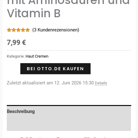
mit Aminosäuren und
Vitamin B
(
3
Kundenrezensionen)
Bewertet
3
mit
4.67
7,99
€
von 5,
basierend
auf
Kategorie:
Haut Cremen
Kundenbewertungen
BEI OTTO.DE KAUFEN
Zuletzt aktualisiert am 12. Juni 2026 15:30
Details
Beschreibung
Rezensionen (3)