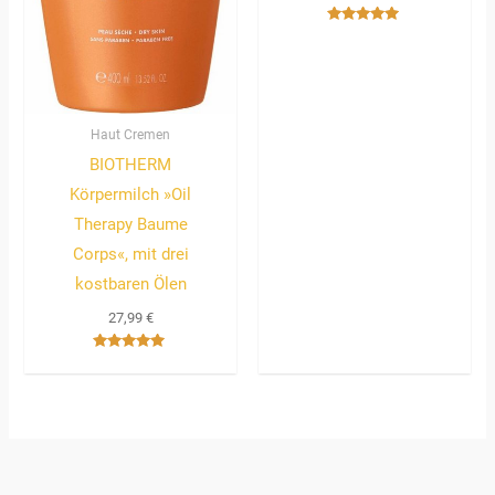
Bewertet
mit
5.00
von 5
Haut Cremen
BIOTHERM
Körpermilch »Oil
Therapy Baume
Corps«, mit drei
kostbaren Ölen
27,99
€
Bewertet
mit
5.00
von 5