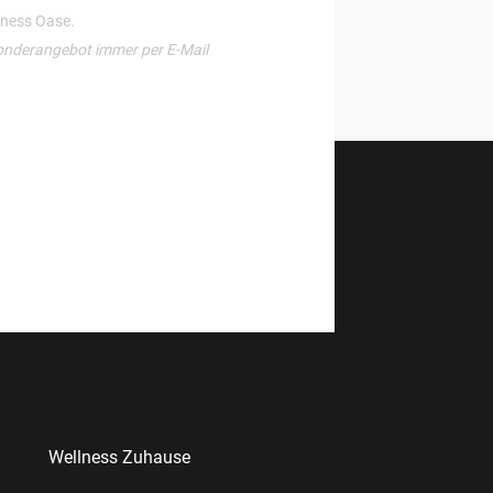
llness Oase.
onderangebot immer per E-Mail
Wellness Zuhause