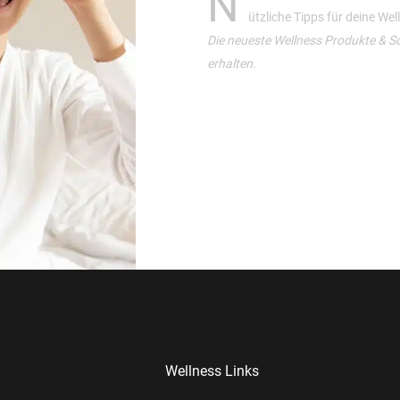
N
ützliche Tipps für deine We
Die neueste Wellness Produkte & S
erhalten.
Wellness Links