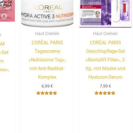
Haut Cremen
Haut Cremen
n
L’ORÉAL PARIS
L’ORÉAL PARIS
AM
Tagescreme
Gesichtspflege-Set
-Set
»Nutrissime Tag«,
»Revitalift Filler«, 2-
am
mit Anti-Radikal-
tlg., mit Maske und
ess«,
Komplex
Hyaluron-Serum
6,99
€
7,99
€
Bewertet mit
Bewertet mit
5.00
5.00
von 5
von 5