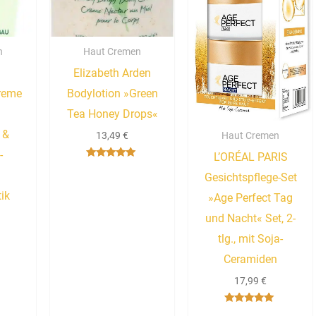
n
Haut Cremen
Elizabeth Arden
creme
Bodylotion »Green
Tea Honey Drops«
 &
13,49
€
Haut Cremen
-
L’ORÉAL PARIS
Bewertet mit
5.00
Gesichtspflege-Set
von 5
ik
»Age Perfect Tag
und Nacht« Set, 2-
tlg., mit Soja-
Ceramiden
17,99
€
Bewertet mit