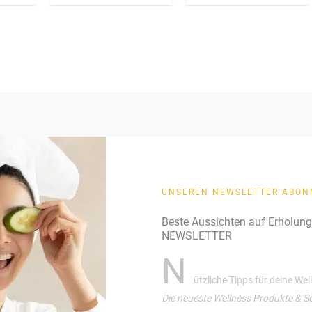
5.00
von 5
UNSEREN NEWSLETTER ABON
Beste Aussichten auf Erholun
NEWSLETTER
N
ützliche Tipps für deine We
Die neueste Wellness Produkte & S