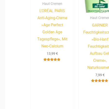
Haut Cremen
L’ORÉAL PARIS
Anti-Aging-Creme
Haut Creme
»Age Perfect
GARNIER
Golden Age
Feuchtigkeits
Tagespflege«, Mit
»Bio-Hanf
Neo-Calcium
Feuchtigkeit
Aufbau Gel
13,99
€
Creme«,
Bewertet
Naturkosmet
mit
4.67
von 5
7,99
€
Bewertet mit
5.00
von 5