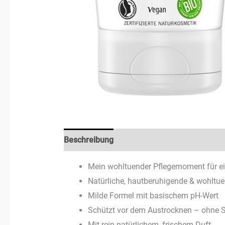
Beschreibung
Rezensionen (0)
Mein wohltuender Pflegemoment für e
Natürliche, hautberuhigende & wohltue
Milde Formel mit basischem pH-Wert
Schützt vor dem Austrocknen – ohne
Mit rein natürlichem, frischem Duft