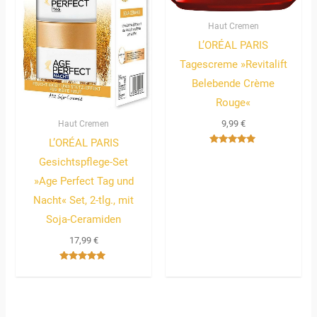
Haut Cremen
L’ORÉAL PARIS
Tagescreme »Revitalift
Belebende Crème
Rouge«
Haut Cremen
9,99
€
L’ORÉAL PARIS
Bewertet
mit
Gesichtspflege-Set
5.00
von 5
»Age Perfect Tag und
Nacht« Set, 2-tlg., mit
Soja-Ceramiden
17,99
€
Bewertet
mit
5.00
von 5