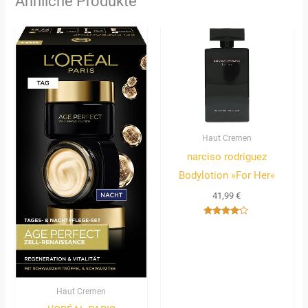
Ähnliche Produkte
Haut Cremen
narciso rodriguez
Bodylotion »For Her«
41,99
€
Bewertet
mit
4.00
von 5
Haut Cremen