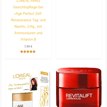
L’ORÉAL PARIS
Gesichtspflege-Set
»Age Perfect Zell-
Renaissance Tag- und
Nacht«, 2-tlg., mit
Aminosäuren und
Vitamin B
7,99
€
Bewertet
mit
4.67
von 5