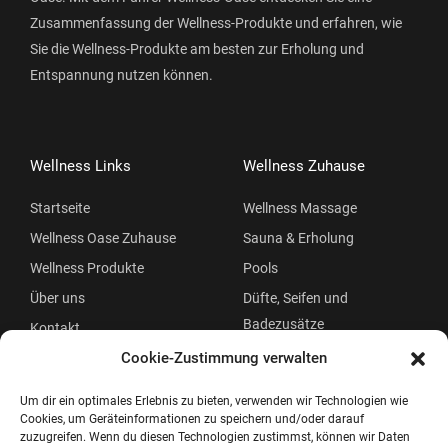
Zusammenfassung der Wellness-Produkte und erfahren, wie
Sie die Wellness-Produkte am besten zur Erholung und
Entspannung nutzen können.
Wellness Links
Wellness Zuhause
Startseite
Wellness Massage
Wellness Oase Zuhause
Sauna & Erholung
Wellness Produkte
Pools
Über uns
Düfte, Seifen und
Badezusätze
Kontakt
Beauty
Cookie-Zustimmung verwalten
Um dir ein optimales Erlebnis zu bieten, verwenden wir Technologien wie
Cookies, um Geräteinformationen zu speichern und/oder darauf
zuzugreifen. Wenn du diesen Technologien zustimmst, können wir Daten