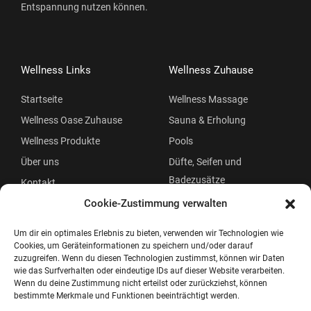
Entspannung nutzen können.
Wellness Links
Wellness Zuhause
Startseite
Wellness Massage
Wellness Oase Zuhause
Sauna & Erholung
Wellness Produkte
Pools
Über uns
Düfte, Seifen und
Badezusätze
Kontakt
Beauty
Cookie-Zustimmung verwalten
Um dir ein optimales Erlebnis zu bieten, verwenden wir Technologien wie
Cookies, um Geräteinformationen zu speichern und/oder darauf
zuzugreifen. Wenn du diesen Technologien zustimmst, können wir Daten
wie das Surfverhalten oder eindeutige IDs auf dieser Website verarbeiten.
Wenn du deine Zustimmung nicht erteilst oder zurückziehst, können
bestimmte Merkmale und Funktionen beeinträchtigt werden.