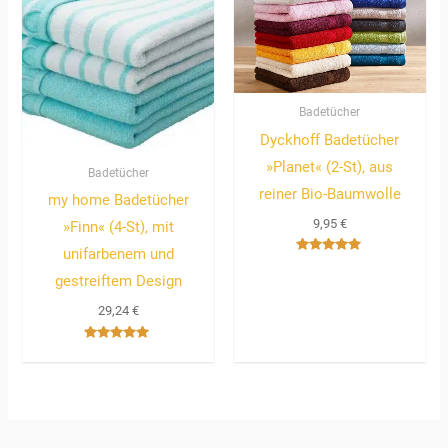
Badetücher
Dyckhoff Badetücher
»Planet« (2-St), aus
Badetücher
reiner Bio-Baumwolle
my home Badetücher
9,95
€
»Finn« (4-St), mit
unifarbenem und
Bewertet
mit
gestreiftem Design
5.00
von 5
29,24
€
Bewertet
mit
5.00
von 5