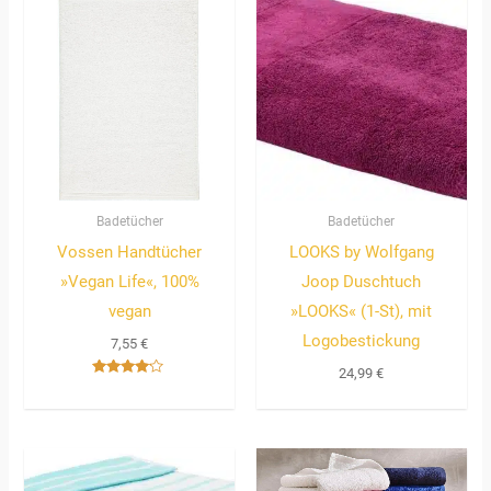
Badetücher
Badetücher
Vossen Handtücher
LOOKS by Wolfgang
»Vegan Life«, 100%
Joop Duschtuch
vegan
»LOOKS« (1-St), mit
Logobestickung
7,55
€
24,99
€
Bewertet
mit
4.00
von 5