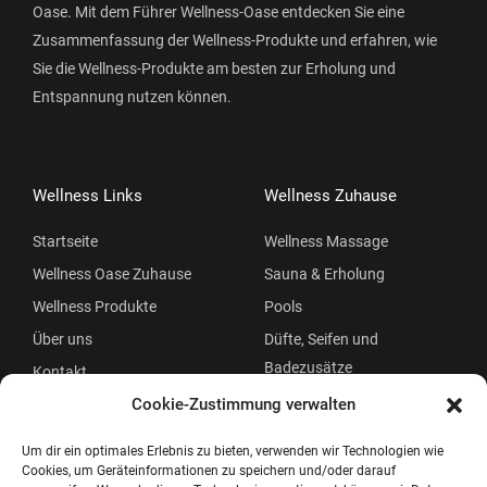
Oase. Mit dem Führer Wellness-Oase entdecken Sie eine
Zusammenfassung der Wellness-Produkte und erfahren, wie
Sie die Wellness-Produkte am besten zur Erholung und
Entspannung nutzen können.
Wellness Links
Wellness Zuhause
Startseite
Wellness Massage
Wellness Oase Zuhause
Sauna & Erholung
Wellness Produkte
Pools
Über uns
Düfte, Seifen und
Badezusätze
Kontakt
Beauty
Cookie-Zustimmung verwalten
Um dir ein optimales Erlebnis zu bieten, verwenden wir Technologien wie
Cookies, um Geräteinformationen zu speichern und/oder darauf