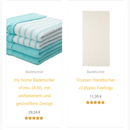
mit
3.67
von 5
Badetücher
Badetücher
my home Badetücher
Vossen Handtücher
»Finn« (4-St), mit
»Calypso Feeling«
unifarbenem und
11,35
€
gestreiftem Design
Bewertet
mit
29,24
€
5.00
von 5
Bewertet
mit