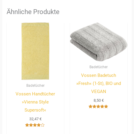
Ähnliche Produkte
Badetücher
Vossen Badetuch
»Fresh« (1-St), BIO und
Badetücher
VEGAN
Vossen Handtücher
8,50
€
»Vienna Style
Supersoft«
Bewertet
mit
32,47
€
5.00
von 5
Bewertet