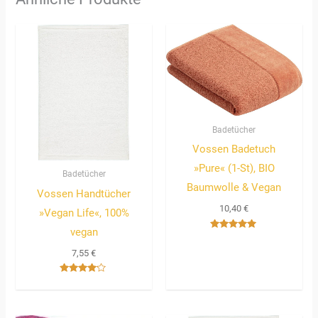
Badetücher
Vossen Badetuch
»Pure« (1-St), BIO
Badetücher
Baumwolle & Vegan
Vossen Handtücher
10,40
€
»Vegan Life«, 100%
vegan
Bewertet
mit
7,55
€
5.00
von 5
Bewertet
mit
4.00
von 5