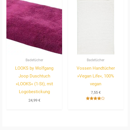
Badetücher
Badetücher
LOOKS by Wolfgang
Vossen Handtücher
Joop Duschtuch
»Vegan Life«, 100%
»LOOKS« (1-St), mit
vegan
Logobestickung
7,55
€
24,99
€
Bewertet
mit
4.00
von 5