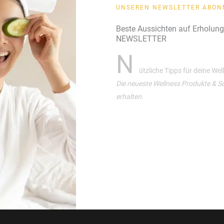
UNSEREN NEWSLETTER ABON
Beste Aussichten auf Erholun
NEWSLETTER
N
ützliche Tipps für deine We
Die neueste Wellness Produkte & S
erhalten.