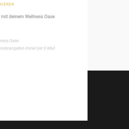
NIEREN
g mit deinem Wellness Oase
llness Oase.
onderangebot immer per E-Mail