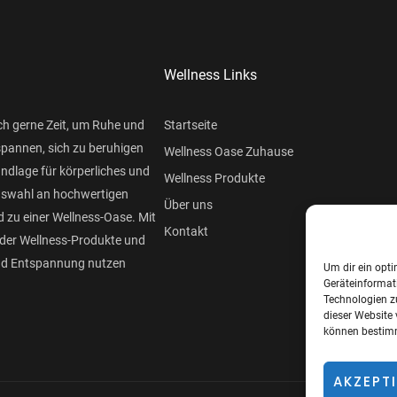
Wellness Links
ch gerne Zeit, um Ruhe und
Startseite
spannen, sich zu beruhigen
Wellness Oase Zuhause
undlage für körperliches und
Wellness Produkte
Auswahl an hochwertigen
Über uns
 zu einer Wellness-Oase. Mit
Kontakt
der Wellness-Produkte und
und Entspannung nutzen
Um dir ein opti
Geräteinformat
Technologien z
dieser Website 
können bestimm
AKZEPT