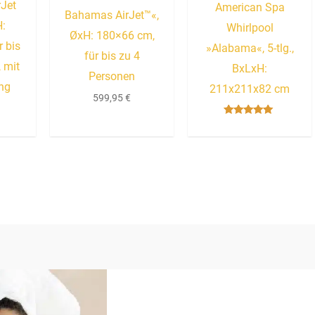
rJet
American Spa
Bahamas AirJet™«,
H:
Whirlpool
ØxH: 180×66 cm,
 bis
»Alabama«, 5-tlg.,
für bis zu 4
 mit
BxLxH:
Personen
ng
211x211x82 cm
599,95
€
Bewertet mit
5.00
von 5