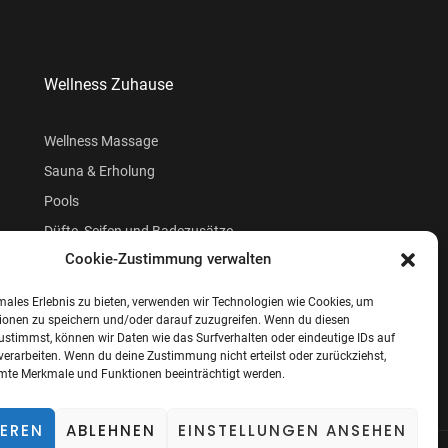
Wellness Zuhause
Wellness Massage
Sauna & Erholung
Pools
Düfte, Seifen und Badezusätze
Cookie-Zustimmung verwalten
Beauty
males Erlebnis zu bieten, verwenden wir Technologien wie Cookies, um
ionen zu speichern und/oder darauf zuzugreifen. Wenn du diesen
ustimmst, können wir Daten wie das Surfverhalten oder eindeutige IDs auf
verarbeiten. Wenn du deine Zustimmung nicht erteilst oder zurückziehst,
te Merkmale und Funktionen beeinträchtigt werden.
IEREN
ABLEHNEN
EINSTELLUNGEN ANSEHEN