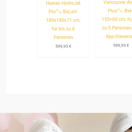
Vancouver Ai
Hawaii HydroJet
Plus™«, Øx
Pro™«, BxLxH:
155×60 cm, für
180x180x71 cm,
zu 5 Personen,
für bis zu 6
App-Steueru
Personen
599,95
€
599,95
€