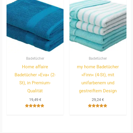
Badetücher
Badetücher
Home affaire
my home Badetücher
Badetücher »Eva« (2-
»Finn« (4-St), mit
St), in Premium-
unifarbenem und
Qualität
gestreiftem Design
19,49
€
29,24
€
Bewertet
Bewertet
mit
mit
4.67
5.00
von 5
von 5