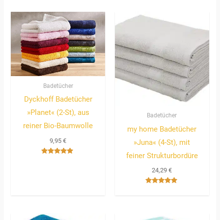
Badetücher
Dyckhoff Badetücher
»Planet« (2-St), aus
Badetücher
reiner Bio-Baumwolle
my home Badetücher
9,95
€
»Juna« (4-St), mit
feiner Strukturbordüre
Bewertet
mit
24,29
€
5.00
von 5
Bewertet
mit
5.00
von 5