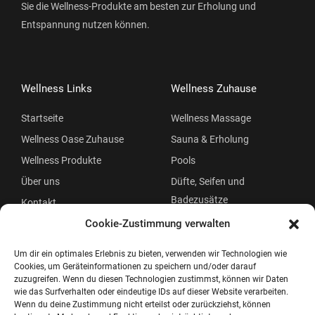
Sie die Wellness-Produkte am besten zur Erholung und
Entspannung nutzen können.
Wellness Links
Wellness Zuhause
Startseite
Wellness Massage
Wellness Oase Zuhause
Sauna & Erholung
Wellness Produkte
Pools
Über uns
Düfte, Seifen und
Badezusätze
Kontakt
Beauty
Cookie-Zustimmung verwalten
Um dir ein optimales Erlebnis zu bieten, verwenden wir Technologien wie
Cookies, um Geräteinformationen zu speichern und/oder darauf
zuzugreifen. Wenn du diesen Technologien zustimmst, können wir Daten
wie das Surfverhalten oder eindeutige IDs auf dieser Website verarbeiten.
Wenn du deine Zustimmung nicht erteilst oder zurückziehst, können