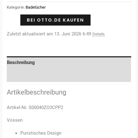
basierend
auf
Kategorie:
Badetücher
Kundenbewertungen
BEI OTTO.DE KAUFEN
Zuletzt aktualisiert am 13. Juni 2026 6:49
Details
Beschreibung
Rezensionen (3)
Artikelbeschreibung
Artikel-Nr. S00040ZO3CPP2
Vossen
Puristisches Design