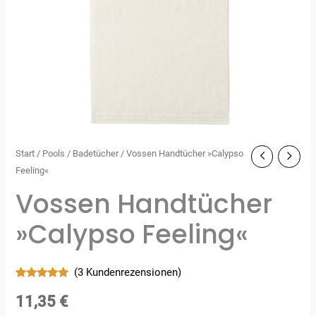
Start
/
Pools
/
Badetücher
/ Vossen Handtücher »Calypso
Feeling«
Vossen Handtücher
»Calypso Feeling«
(
3
Kundenrezensionen)
Bewertet
3
mit
5.00
11,35
€
von 5,