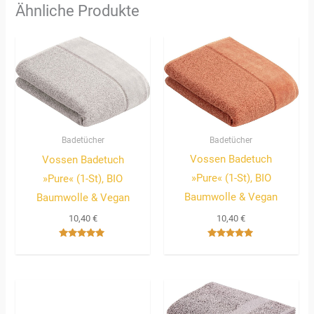
Ähnliche Produkte
Badetücher
Badetücher
Vossen Badetuch
Vossen Badetuch
»Pure« (1-St), BIO
»Pure« (1-St), BIO
Baumwolle & Vegan
Baumwolle & Vegan
10,40
€
10,40
€
Bewertet
Bewertet
mit
mit
5.00
5.00
von 5
von 5