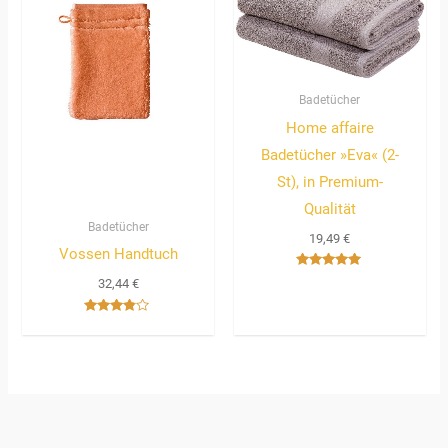
Badetücher
Home affaire
Badetücher »Eva« (2-
St), in Premium-
Qualität
Badetücher
19,49
€
Vossen Handtuch
Bewertet
32,44
€
mit
5.00
von 5
Bewertet
mit
3.67
von 5