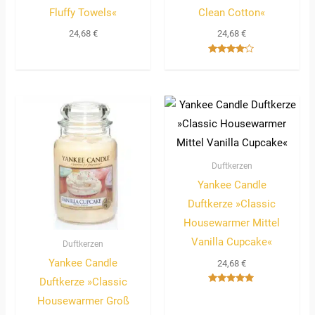
Fluffy Towels«
Clean Cotton«
24,68
€
24,68
€
Bewertet
mit
4.00
von 5
Duftkerzen
Yankee Candle
Duftkerze »Classic
Housewarmer Mittel
Vanilla Cupcake«
Duftkerzen
Yankee Candle
24,68
€
Duftkerze »Classic
Bewertet
Housewarmer Groß
mit
5.00