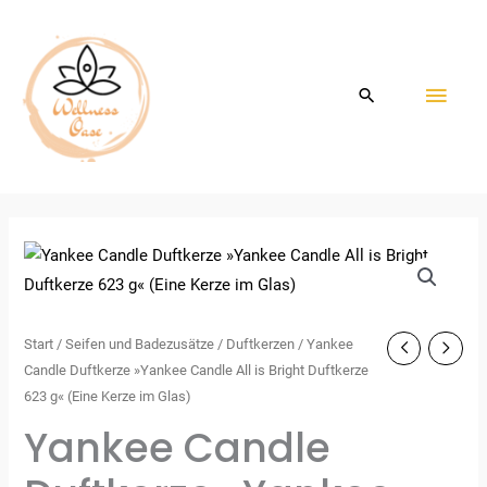
Zum
HAU
Inhalt
springen
Start
/
Seifen und Badezusätze
/
Duftkerzen
/ Yankee
Candle Duftkerze »Yankee Candle All is Bright Duftkerze
623 g« (Eine Kerze im Glas)
Yankee Candle