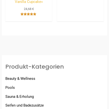
von 5
Vanilla Cupcake«
24,68
€
Bewertet
mit
4.67
von 5
Produkt-Kategorien
Beauty & Wellness
Pools
Sauna & Erholung
Seifen und Badezusätze