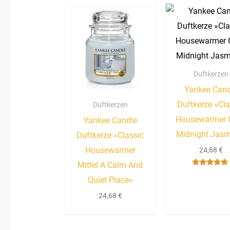
Duftkerzen
Yankee Cand
Duftkerze »Cla
Duftkerzen
Housewarmer 
Yankee Candle
Midnight Jasm
Duftkerze »Classic
Housewarmer
24,68
€
Mittel A Calm And
Bewertet mit
Quiet Place«
5.00
von 5
24,68
€