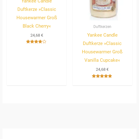
Yankee Candle
Duftkerze »Classic
Housewarmer Groß
Black Cherry«
Duftkerzen
Yankee Candle
24,68
€
Duftkerze »Classic
Bewertet
Housewarmer Groß
mit
3.67
von 5
Vanilla Cupcake«
24,68
€
Bewertet
mit
4.67
von 5