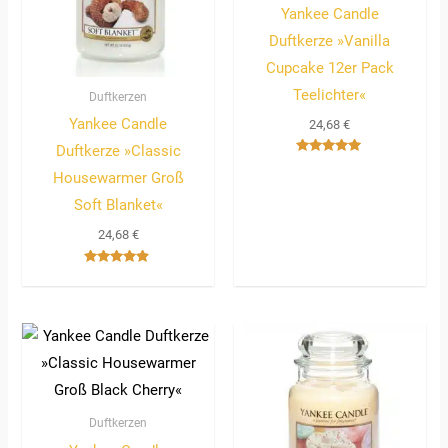
Yankee Candle
Duftkerze »Vanilla
Cupcake 12er Pack
Teelichter«
Duftkerzen
Yankee Candle
24,68
€
Duftkerze »Classic
Bewertet
Housewarmer Groß
mit
5.00
von 5
Soft Blanket«
24,68
€
Bewertet
mit
4.67
von 5
Duftkerzen