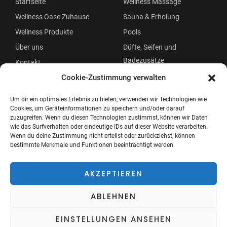
Startseite
Wellness Massage
Wellness Oase Zuhause
Sauna & Erholung
Wellness Produkte
Pools
Über uns
Düfte, Seifen und
Badezusätze
Kontakt
Beauty
Cookie-Zustimmung verwalten
Um dir ein optimales Erlebnis zu bieten, verwenden wir Technologien wie
Cookies, um Geräteinformationen zu speichern und/oder darauf
zuzugreifen. Wenn du diesen Technologien zustimmst, können wir Daten
wie das Surfverhalten oder eindeutige IDs auf dieser Website verarbeiten.
Wenn du deine Zustimmung nicht erteilst oder zurückziehst, können
bestimmte Merkmale und Funktionen beeinträchtigt werden.
Copyright © 2026 Wellness Oase
Menü
AKZEPTIEREN
ABLEHNEN
EINSTELLUNGEN ANSEHEN