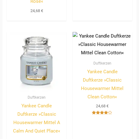
Rose«
24,68
€
Duftkerzen
Yankee Candle
Duftkerze »Classic
Housewarmer Mittel
Clean Cotton«
Duftkerzen
Yankee Candle
24,68
€
Duftkerze »Classic
Bewertet
Housewarmer Mittel A
mit
4.00
von 5
Calm And Quiet Place«