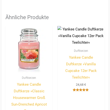
Ähnliche Produkte
Duftkerzen
Yankee Candle
Duftkerze »Vanilla
Cupcake 12er Pack
Teelichter«
Duftkerzen
Yankee Candle
24,68
€
Duftkerze »Classic
Bewertet
Housewarmer Groß
mit
5.00
von 5
Sun-Drenched Apricot