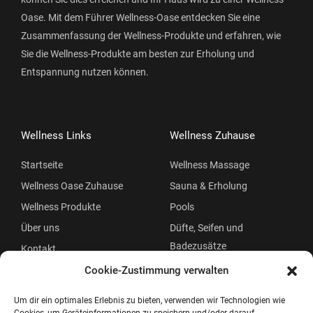
Oase. Mit dem Führer Wellness-Oase entdecken Sie eine
Zusammenfassung der Wellness-Produkte und erfahren, wie
Sie die Wellness-Produkte am besten zur Erholung und
Entspannung nutzen können.
Wellness Links
Wellness Zuhause
Startseite
Wellness Massage
Wellness Oase Zuhause
Sauna & Erholung
Wellness Produkte
Pools
Über uns
Düfte, Seifen und
Badezusätze
Kontakt
Beauty
Cookie-Zustimmung verwalten
Um dir ein optimales Erlebnis zu bieten, verwenden wir Technologien wie