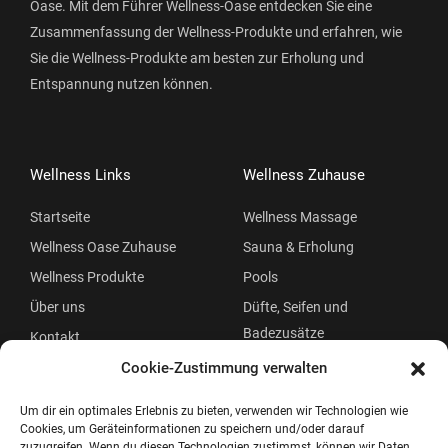
Oase. Mit dem Führer Wellness-Oase entdecken Sie eine
Zusammenfassung der Wellness-Produkte und erfahren, wie
Sie die Wellness-Produkte am besten zur Erholung und
Entspannung nutzen können.
Wellness Links
Wellness Zuhause
Startseite
Wellness Massage
Wellness Oase Zuhause
Sauna & Erholung
Wellness Produkte
Pools
Über uns
Düfte, Seifen und
Badezusätze
Kontakt
Beauty
Cookie-Zustimmung verwalten
Um dir ein optimales Erlebnis zu bieten, verwenden wir Technologien wie
Cookies, um Geräteinformationen zu speichern und/oder darauf
zuzugreifen. Wenn du diesen Technologien zustimmst, können wir Daten