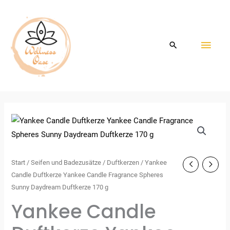
Zum
HAU
Inhalt
springen
Start
/
Seifen und Badezusätze
/
Duftkerzen
/ Yankee
Candle Duftkerze Yankee Candle Fragrance Spheres
Sunny Daydream Duftkerze 170 g
Yankee Candle