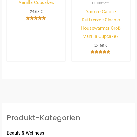
Vanilla Cupcake«
Duftkerzen
Yankee Candle
24,68
€
Duftkerze »Classic
Bewertet
Housewarmer Groß
mit
5.00
von 5
Vanilla Cupcake«
24,68
€
Bewertet
mit
4.67
von 5
Produkt-Kategorien
Beauty & Wellness