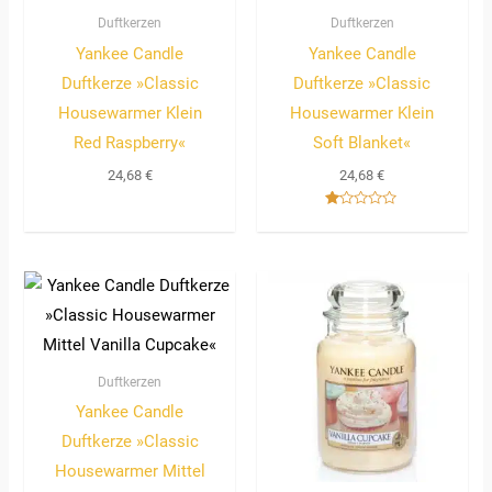
Duftkerzen
Duftkerzen
Yankee Candle
Yankee Candle
Duftkerze »Classic
Duftkerze »Classic
Housewarmer Klein
Housewarmer Klein
Red Raspberry«
Soft Blanket«
24,68
€
24,68
€
Bewertet
mit
1.00
von
5
Duftkerzen
Yankee Candle
Duftkerze »Classic
Housewarmer Mittel