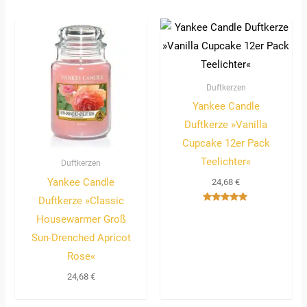
Duftkerzen
Yankee Candle
Duftkerze »Vanilla
Cupcake 12er Pack
Teelichter«
Duftkerzen
Yankee Candle
24,68
€
Duftkerze »Classic
Bewertet
Housewarmer Groß
mit
5.00
von 5
Sun-Drenched Apricot
Rose«
24,68
€