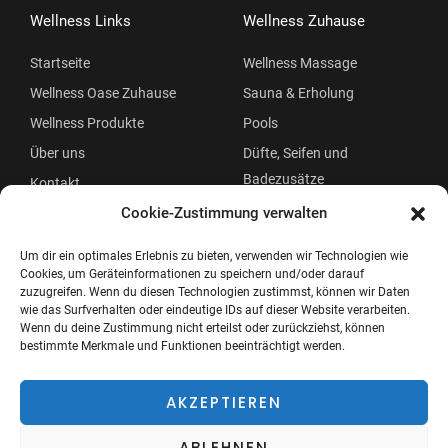
Wellness Links
Wellness Zuhause
Startseite
Wellness Massage
Wellness Oase Zuhause
Sauna & Erholung
Wellness Produkte
Pools
Über uns
Düfte, Seifen und
Badezusätze
Kontakt
Beauty
Cookie-Zustimmung verwalten
Um dir ein optimales Erlebnis zu bieten, verwenden wir Technologien wie
Cookies, um Geräteinformationen zu speichern und/oder darauf
zuzugreifen. Wenn du diesen Technologien zustimmst, können wir Daten
wie das Surfverhalten oder eindeutige IDs auf dieser Website verarbeiten.
Wenn du deine Zustimmung nicht erteilst oder zurückziehst, können
bestimmte Merkmale und Funktionen beeinträchtigt werden.
Copyright © 2026 Wellness Oase
Menü
AKZEPTIEREN
ABLEHNEN