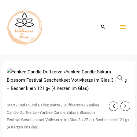
Zum
HAU
Inhalt
springen
Start
/
Seifen und Badezusätze
/
Duftkerzen
/ Yankee
Candle Duftkerze »Yankee Candle Sakura Blossom
Festival Geschenkset Votivkerze im Glas 3 x 37 g + Becher klein 121 g«
(4 Kerzen im Glas)