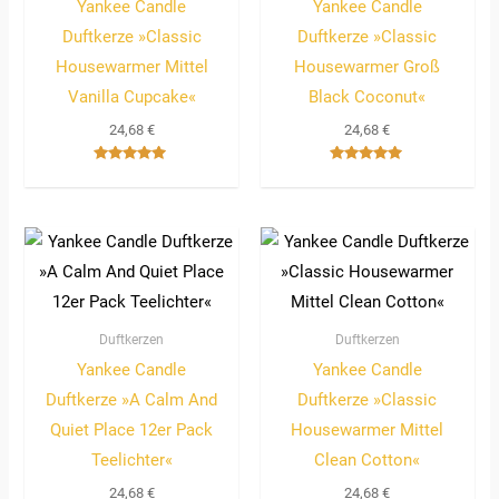
Yankee Candle
Yankee Candle
Duftkerze »Classic
Duftkerze »Classic
Housewarmer Mittel
Housewarmer Groß
Vanilla Cupcake«
Black Coconut«
24,68
€
24,68
€
Bewertet
Bewertet
mit
mit
5.00
5.00
von 5
von 5
Duftkerzen
Duftkerzen
Yankee Candle
Yankee Candle
Duftkerze »A Calm And
Duftkerze »Classic
Quiet Place 12er Pack
Housewarmer Mittel
Teelichter«
Clean Cotton«
24,68
€
24,68
€