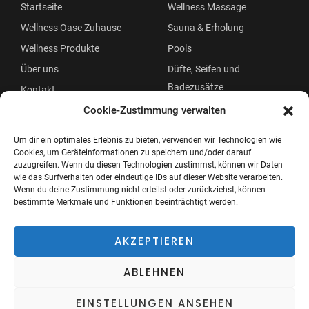
Startseite
Wellness Massage
Wellness Oase Zuhause
Sauna & Erholung
Wellness Produkte
Pools
Über uns
Düfte, Seifen und
Badezusätze
Kontakt
Beauty
Cookie-Zustimmung verwalten
Um dir ein optimales Erlebnis zu bieten, verwenden wir Technologien wie
Cookies, um Geräteinformationen zu speichern und/oder darauf
zuzugreifen. Wenn du diesen Technologien zustimmst, können wir Daten
wie das Surfverhalten oder eindeutige IDs auf dieser Website verarbeiten.
Wenn du deine Zustimmung nicht erteilst oder zurückziehst, können
bestimmte Merkmale und Funktionen beeinträchtigt werden.
Copyright © 2026 Wellness Oase
Menü
AKZEPTIEREN
ABLEHNEN
EINSTELLUNGEN ANSEHEN