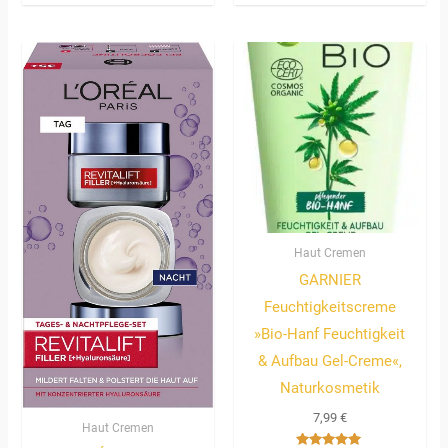
mit
5.00
von 5
Haut Cremen
GARNIER
Feuchtigkeitscreme
»Bio-Hanf Feuchtigkeit
& Aufbau Gel-Creme«,
Naturkosmetik
7,99
€
Haut Cremen