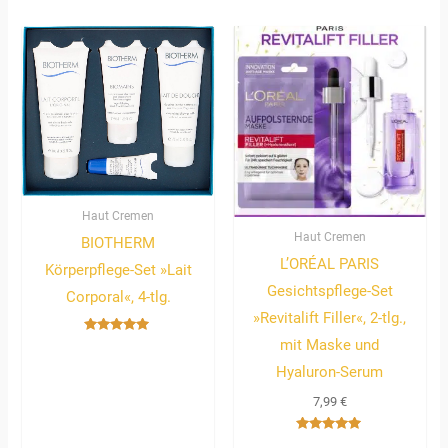
Haut Cremen
Haut Cremen
BIOTHERM
L’ORÉAL PARIS
Körperpflege-Set »Lait
Gesichtspflege-Set
Corporal«, 4-tlg.
»Revitalift Filler«, 2-tlg.,
mit Maske und
Bewertet
mit
5.00
Hyaluron-Serum
von 5
7,99
€
Bewertet