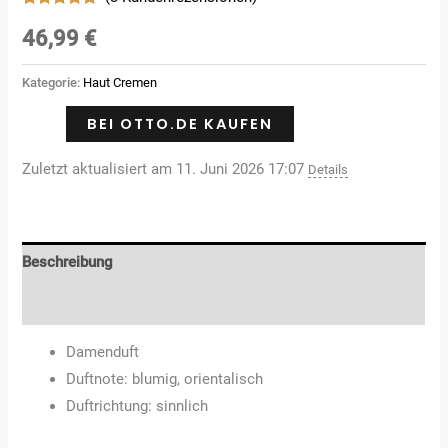
Bewertet
3
mit
5.00
46,99
€
von 5,
basierend
auf
Kategorie:
Haut Cremen
Kundenbewertungen
BEI OTTO.DE KAUFEN
Zuletzt aktualisiert am 11. Juni 2026 17:07
Details
Beschreibung
Rezensionen (3)
Damenduft
Duftnote: blumig, orientalisch
Duftrichtung: sinnlich