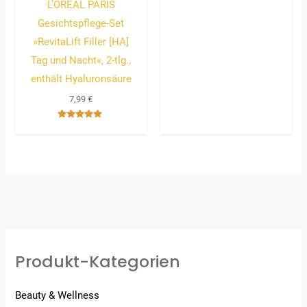
L’ORÉAL PARIS
Bewertet
mit
Gesichtspflege-Set
5.00
von 5
»RevitaLift Filler [HA]
Tag und Nacht«, 2-tlg.,
enthält Hyaluronsäure
7,99
€
Bewertet
mit
5.00
von 5
Produkt-Kategorien
Beauty & Wellness