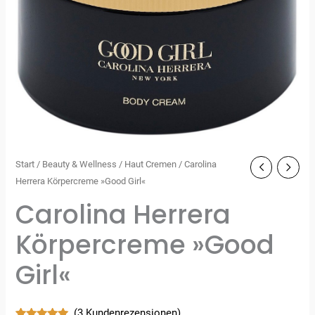
Start
/
Beauty & Wellness
/
Haut Cremen
/ Carolina
Herrera Körpercreme »Good Girl«
Carolina Herrera
Körpercreme »Good
Girl«
(
3
Kundenrezensionen)