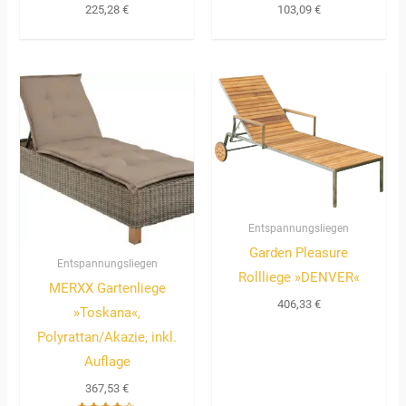
103,09
€
225,28
€
Entspannungsliegen
Garden Pleasure
Entspannungsliegen
Rollliege »DENVER«
MERXX Gartenliege
406,33
€
»Toskana«,
Polyrattan/Akazie, inkl.
Auflage
367,53
€