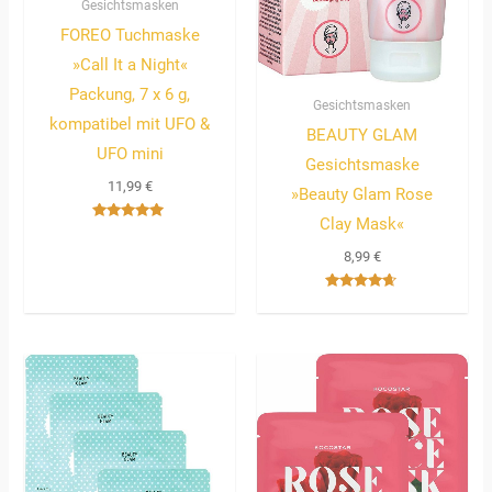
Gesichtsmasken
FOREO Tuchmaske
»Call It a Night«
Packung, 7 x 6 g,
Gesichtsmasken
kompatibel mit UFO &
BEAUTY GLAM
UFO mini
Gesichtsmaske
11,99
€
»Beauty Glam Rose
Clay Mask«
Bewertet
mit
8,99
€
5.00
von 5
Bewertet
mit
4.50
von 5