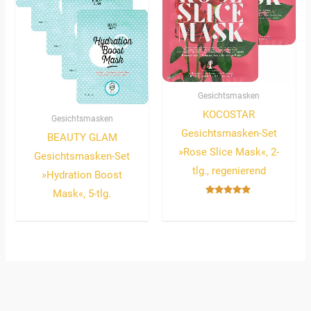
Gesichtsmasken
KOCOSTAR
Gesichtsmasken
Gesichtsmasken-Set
BEAUTY GLAM
»Rose Slice Mask«, 2-
Gesichtsmasken-Set
tlg., regenierend
»Hydration Boost
Mask«, 5-tlg.
Bewertet
mit
5.00
von 5