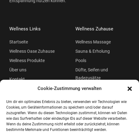
Entspannung nutzen können.
Wellness Links
Wellness Zuhause
Startseite
Wellness Massage
Wellness Oase Zuhause
Sauna & Erholung
Wellness Produkte
Pools
Über uns
Düfte, Seifen und
Badezusätze
Kontakt
Beauty
Cookie-Zustimmung verwalten
Um dir ein optimales Erlebnis zu bieten, verwenden wir Technologien wie
Cookies, um Geräteinformationen zu speichern und/oder darauf
zuzugreifen. Wenn du diesen Technologien zustimmst, können wir Daten
wie das Surfverhalten oder eindeutige IDs auf dieser Website verarbeiten.
Wenn du deine Zustimmung nicht erteilst oder zurückziehst, können
bestimmte Merkmale und Funktionen beeinträchtigt werden.
Copyright © 2026 Wellness Oase