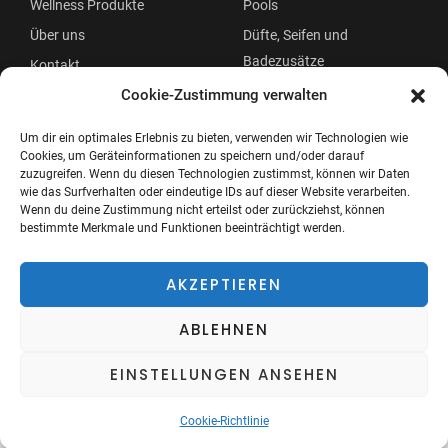
Wellness Produkte
Pools
Über uns
Düfte, Seifen und
Badezusätze
Kontakt
Beauty
Cookie-Zustimmung verwalten
Um dir ein optimales Erlebnis zu bieten, verwenden wir Technologien wie
Cookies, um Geräteinformationen zu speichern und/oder darauf
zuzugreifen. Wenn du diesen Technologien zustimmst, können wir Daten
wie das Surfverhalten oder eindeutige IDs auf dieser Website verarbeiten.
Wenn du deine Zustimmung nicht erteilst oder zurückziehst, können
bestimmte Merkmale und Funktionen beeinträchtigt werden.
Copyright © 2026 Wellness Oase
Menü
AKZEPTIEREN
ABLEHNEN
EINSTELLUNGEN ANSEHEN
Cookie-Richtlinie