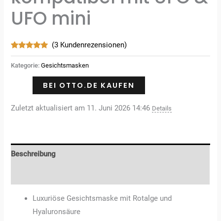
UFO mini
(
3
Kundenrezensionen)
Bewertet
3
mit
5.00
Kategorie:
Gesichtsmasken
von 5,
basierend
auf
BEI OTTO.DE KAUFEN
Kundenbewertungen
Zuletzt aktualisiert am 11. Juni 2026 14:46
Details
Beschreibung
Rezensionen (3)
Luxuriöse Gesichtsmaske mit Rotalge und
Hyaluronsäure