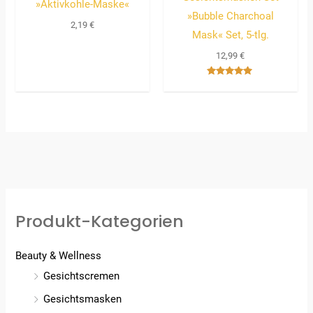
»Aktivkohle-Maske«
»Bubble Charchoal
2,19
€
Mask« Set, 5-tlg.
12,99
€
Bewertet
mit
5.00
von 5
Produkt-Kategorien
Beauty & Wellness
Gesichtscremen
Gesichtsmasken