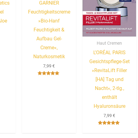
etics
GARNIER
el
Feuchtigkeitscreme
Aloe
»Bio-Hanf
Feuchtigkeit &
Aufbau Gel-
Haut Cremen
Creme«,
L’ORÉAL PARIS
Naturkosmetik
Gesichtspflege-Set
7,99
€
»RevitaLift Filler
[HA] Tag und
Bewertet mit
5.00
Nacht«, 2-tlg.,
von 5
enthält
Hyaluronsäure
7,99
€
Bewertet mit
5.00
von 5