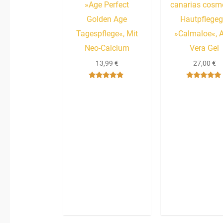
»Age Perfect
canarias cosm
Golden Age
Hautpflegeg
Tagespflege«, Mit
»Calmaloe«, 
Neo-Calcium
Vera Gel
13,99
€
27,00
€
Bewertet
Bewertet mit
mit
5.00
4.67
von 5
von 5