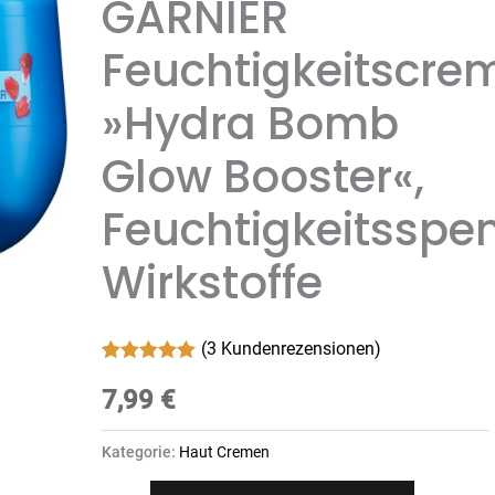
GARNIER
Feuchtigkeitscre
»Hydra Bomb
Glow Booster«,
Feuchtigkeitssp
Wirkstoffe
(
3
Kundenrezensionen)
Bewertet mit
3
5.00
7,99
von 5,
€
basierend
auf
Kundenbewertungen
Kategorie:
Haut Cremen