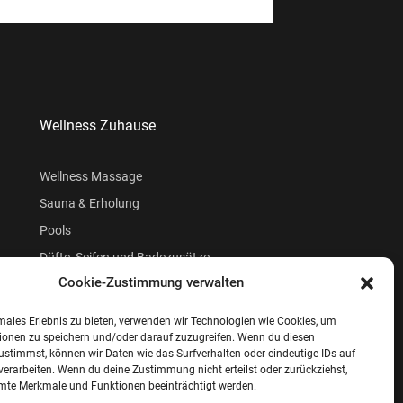
Wellness Zuhause
Wellness Massage
Sauna & Erholung
Pools
Düfte, Seifen und Badezusätze
Cookie-Zustimmung verwalten
Beauty
males Erlebnis zu bieten, verwenden wir Technologien wie Cookies, um
ionen zu speichern und/oder darauf zuzugreifen. Wenn du diesen
ustimmst, können wir Daten wie das Surfverhalten oder eindeutige IDs auf
verarbeiten. Wenn du deine Zustimmung nicht erteilst oder zurückziehst,
te Merkmale und Funktionen beeinträchtigt werden.