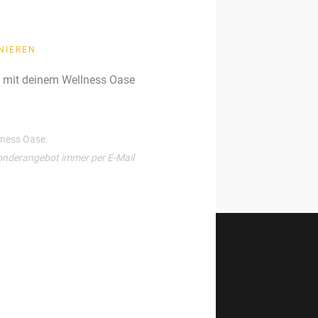
NIEREN
g mit deinem Wellness Oase
llness Oase.
onderangebot immer per E-Mail