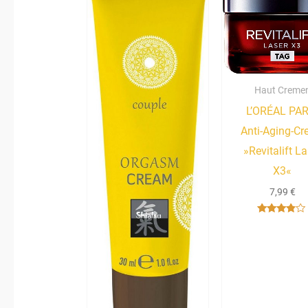
Haut Creme
L’ORÉAL PAR
Anti-Aging-C
»Revitalift La
X3«
7,99
€
Bewertet
mit
3.67
von 5