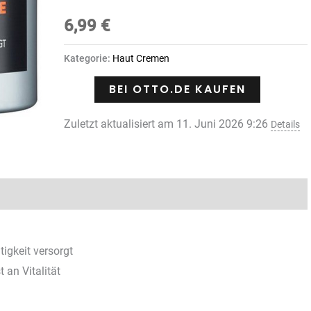
Bewertet
3
mit
6,99
4.67
von
€
5,
basierend
auf
Kategorie:
Haut Cremen
Kundenbewertungen
BEI OTTO.DE KAUFEN
Zuletzt aktualisiert am 11. Juni 2026 9:26
Details
tigkeit versorgt
an Vitalität