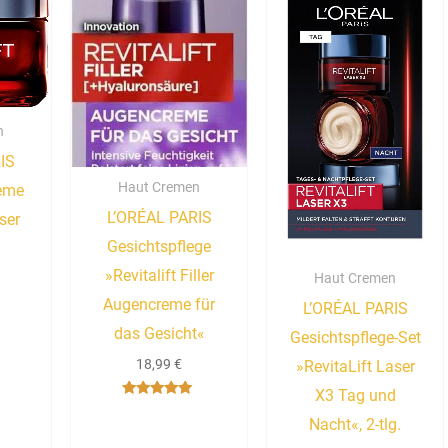
n
IS
Haut Cremen
reme
L’ORÉAL PARIS
ser
Gesichtspflege
»Revitalift Filler
Haut Cremen
Augencreme für
L’ORÉAL PARIS
das Gesicht«
Gesichtspflege-Set
18,99
€
»RevitaLift Laser
X3 Tag und
Bewertet mit
5.00
Nacht«, 2-tlg.
von 5