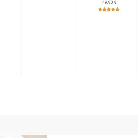
49,90
€
Bewertet
mit
4.67
von 5