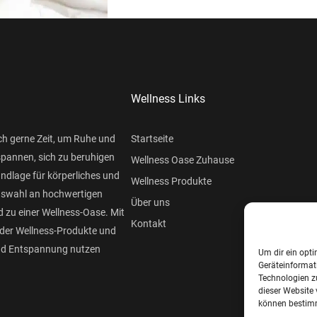
Wellness Links
ch gerne Zeit, um Ruhe und
Startseite
spannen, sich zu beruhigen
Wellness Oase Zuhause
undlage für körperliches und
Wellness Produkte
Auswahl an hochwertigen
Über uns
 zu einer Wellness-Oase. Mit
Kontakt
der Wellness-Produkte und
und Entspannung nutzen
Um dir ein opti
Geräteinformat
Technologien z
dieser Website 
können bestimm