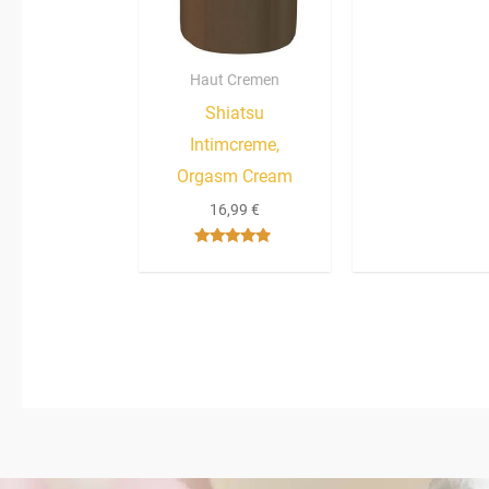
Haut Cremen
Shiatsu
Intimcreme,
Orgasm Cream
16,99
€
Bewertet
mit
4.67
von 5