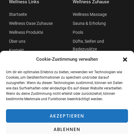
Wellness Links
Wellness Zuhause
Startseite
Wellness Massage
Wellness Oase Zuhause
Sauna & Erholung
Wellness Produkte
Pools
Über uns
Düfte, Seifen und
Badezusätze
Kontakt
Beauty
Cookie-Zustimmung verwalten
Um dir ein optimales Erlebnis zu bieten, verwenden wir Technologien wie
Cookies, um Geräteinformationen zu speichern und/oder darauf
zuzugreifen. Wenn du diesen Technologien zustimmst, können wir Daten
wie das Surfverhalten oder eindeutige IDs auf dieser Website verarbeiten.
Wenn du deine Zustimmung nicht erteilst oder zurückziehst, können
bestimmte Merkmale und Funktionen beeinträchtigt werden.
Copyright © 2026 Wellness Oase
Menü
AKZEPTIEREN
ABLEHNEN