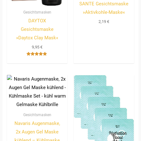
SANTE Gesichtsmaske
»Aktivkohle-Maske«
Gesichtsmasken
DAYTOX
2,19
€
Gesichtsmaske
»Daytox Clay Mask«
9,95
€
Bewertet
mit
4.67
von 5
Gesichtsmasken
Navaris Augenmaske,
2x Augen Gel Maske
kühlend – Kühlmaske