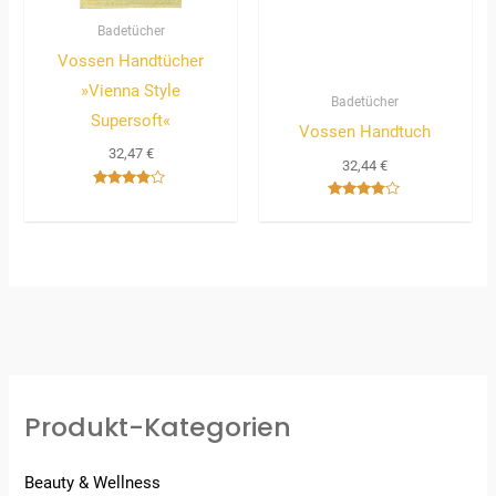
Badetücher
Vossen Handtücher
»Vienna Style
Badetücher
Supersoft«
Vossen Handtuch
32,47
€
32,44
€
Bewertet
Bewertet
mit
mit
3.67
3.67
von 5
von 5
Produkt-Kategorien
Beauty & Wellness