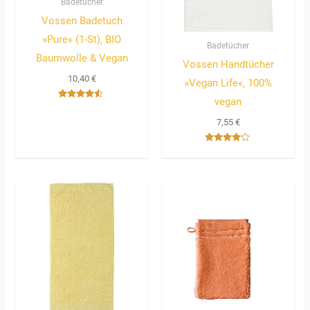
Badetücher
Vossen Badetuch
»Pure« (1-St), BIO
Badetücher
Baumwolle & Vegan
Vossen Handtücher
10,40
€
»Vegan Life«, 100%
vegan
Bewertet
mit
7,55
€
4.33
von 5
Bewertet
mit
4.00
von 5