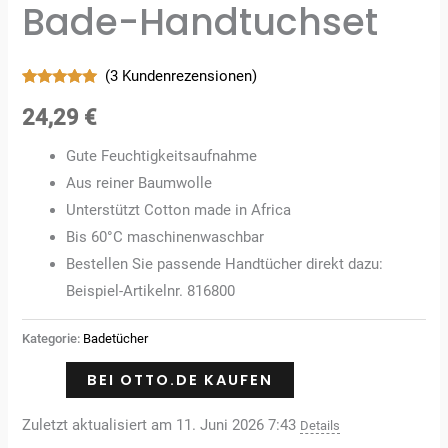
Bade-Handtuchset
(
3
Kundenrezensionen)
Bewertet
3
mit
5.00
24,29
€
von 5,
basierend
auf
Gute Feuchtigkeitsaufnahme
Kundenbewertungen
Aus reiner Baumwolle
Unterstützt Cotton made in Africa
Bis 60°C maschinenwaschbar
Bestellen Sie passende Handtücher direkt dazu:
Beispiel-Artikelnr. 816800
Kategorie:
Badetücher
BEI OTTO.DE KAUFEN
Zuletzt aktualisiert am 11. Juni 2026 7:43
Details