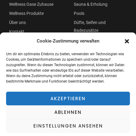
Wellness Oase Zuhause
Sauna & Erholung
Wellness Produkte
Pools
Über uns
Düfte, Seifen und
Badezusätze
Kontakt
Beauty
Cookie-Zustimmung verwalten
Um dir ein optimales Erlebnis zu bieten, verwenden wir Technologien wie
Cookies, um Geräteinformationen zu speichern und/oder darauf
zuzugreifen. Wenn du diesen Technologien zustimmst, können wir Daten
wie das Surfverhalten oder eindeutige IDs auf dieser Website verarbeiten.
Wenn du deine Zustimmung nicht erteilst oder zurückziehst, können
bestimmte Merkmale und Funktionen beeinträchtigt werden.
Copyright © 2026 Wellness Oase
Menü
AKZEPTIEREN
ABLEHNEN
EINSTELLUNGEN ANSEHEN