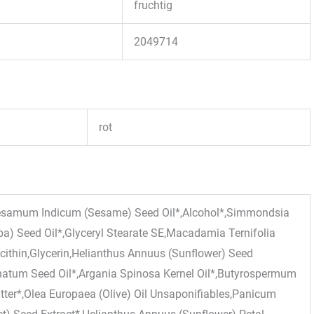
fruchtig
2049714
rot
esamum Indicum (Sesame) Seed Oil*,Alcohol*,Simmondsia
ba) Seed Oil*,Glyceryl Stearate SE,Macadamia Ternifolia
ecithin,Glycerin,Helianthus Annuus (Sunflower) Seed
natum Seed Oil*,Argania Spinosa Kernel Oil*,Butyrospermum
utter*,Olea Europaea (Olive) Oil Unsaponifiables,Panicum