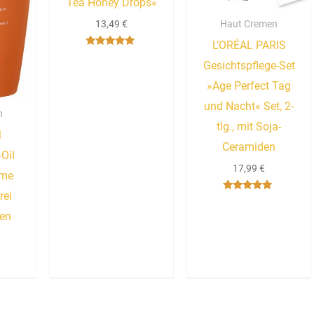
Tea Honey Drops«
13,49
€
Haut Cremen
L’ORÉAL PARIS
Bewertet mit
5.00
Gesichtspflege-Set
von 5
»Age Perfect Tag
und Nacht« Set, 2-
n
tlg., mit Soja-
M
Ceramiden
Oil
17,99
€
ume
rei
Bewertet mit
5.00
len
von 5