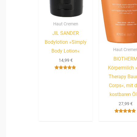
Haut Cremen
JIL SANDER
Bodylotion »Simply
Haut Creme
Body Lotion«
BIOTHER
14,99
€
Körpermilch »
Bewertet mit
Therapy Ba
5.00
von 5
Corps«, mit d
kostbaren Ö
27,99
€
Bewertet mit
5.00
von 5