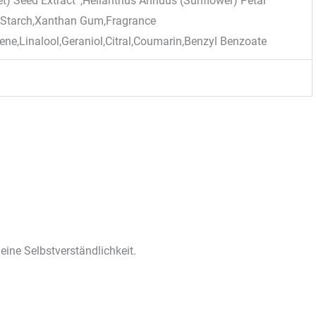
et) Seed Extract*,Helianthus Annuus (Sunflower) Petal
a Starch,Xanthan Gum,Fragrance
ne,Linalool,Geraniol,Citral,Coumarin,Benzyl Benzoate
 eine Selbstverständlichkeit.